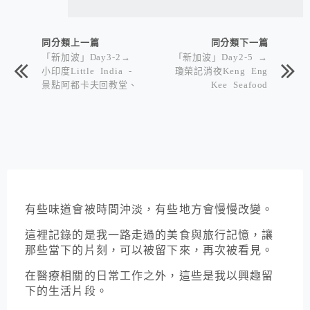
同分類上一篇
同分類下一篇
「新加波」Day3-2→
「新加波」Day2-5 →
小印度Little India -
瓊榮記消夜Keng Eng
景點阿都卡夫回教堂、
Kee Seafood
陳東齡故居、維拉馬卡
里拉曼廟、小印度迴廊
Little India Arcade
有些味道會被時間沖淡，有些地方會慢慢改變。
這裡記錄的是我一路走過的美食與旅行記憶，讓
那些當下的片刻，可以被留下來，再次被看見。
在醫療相關的日常工作之外，這些是我以興趣留
下的生活片段。