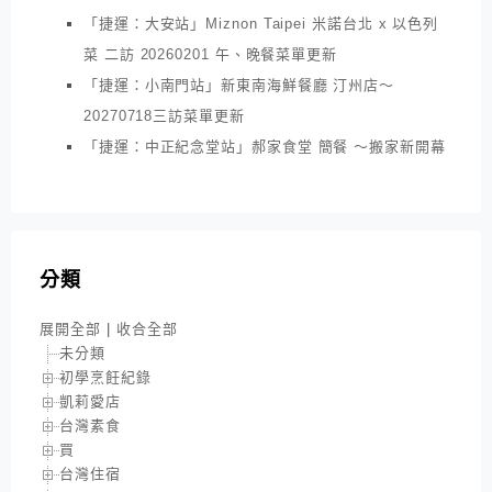
「捷運：大安站」Miznon Taipei 米諾台北 x 以色列
菜 二訪 20260201 午、晚餐菜單更新
「捷運：小南門站」新東南海鮮餐廳 汀州店～
20270718三訪菜單更新
「捷運：中正紀念堂站」郝家食堂 簡餐 ～搬家新開幕
分類
展開全部
|
收合全部
未分類
初學烹飪紀錄
凱莉愛店
台灣素食
買
台灣住宿