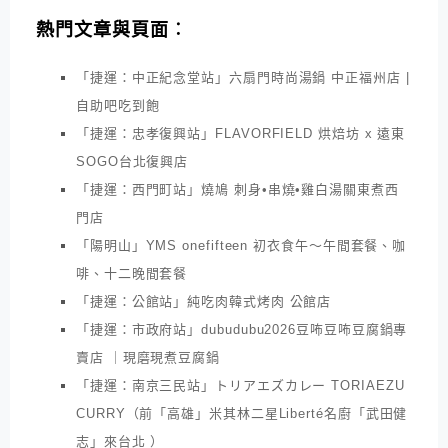
熱門文章與頁面︰
「捷運：中正紀念堂站」六扇門時尚湯鍋 中正福州店 |
自助吧吃到飽
「捷運：忠孝復興站」FLAVORFIELD 烘焙坊 x 遠東
SOGO台北復興店
「捷運：西門町站」燒鳩 刺身•串燒•雞白湯關東煮西
門店
「陽明山」YMS onefifteen 初衣食午～午間套餐、咖
啡、十二晚間套餐
「捷運：公館站」純吃肉韓式烤肉 公館店
「捷運：市政府站」dubudubu2026豆咘豆咘豆腐鍋專
賣店 ｜現磨現煮豆腐鍋
「捷運：南京三民站」トリアエズカレー TORIAEZU
CURRY（前「高雄」米其林二星Liberté名廚「武田健
志」來台北 ）