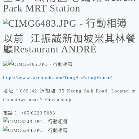
Park MRT Station
以前 江振誠新加坡米其林餐
廳Restaurant ANDRÉ
https://www.facebook.com/TongAhEatingHouse/
地址：089142 新加坡 35 Keong Saik Road. Located in
Chinatown near 7 Eleven shop
電話： +65 6223 5083