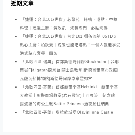
近期文章
「捷運：台北101/世貿」芯聚苑｜烤鴨．港點．中華
料理｜燒臘主廚：黃政凱｜烤鴨專門｜必點烤鴨
「捷運：台北101/世貿」台北101 捌伍添第 85TD x
點心主廚：柏欽競｜晚餐也能吃港點！一個人就能享受
港式點心套餐｜四訪
「北歐四國-瑞典」首都斯德哥爾摩Stockholm｜菲耶
爾街Fjällgatan觀景台|騎士島教堂|斯德哥爾摩市政廳|
瓦薩沉船博物館|斯德哥爾摩卓寧霍姆宮
「北歐四國-芬蘭」首都赫爾辛基Helsinki｜赫爾辛基
大教堂｜聖殿廣場教堂(岩石教堂)｜西貝流士紀念碑｜
搭波羅的海公主號Baltic Princess過夜船往瑞典
「北歐四國-芬蘭」奧拉維城堡Olavinlinna Castle