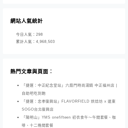
網站人氣統計
今日人氣：
298
累計人氣：
4,968,503
熱門文章與頁面︰
「捷運：中正紀念堂站」六扇門時尚湯鍋 中正福州店 |
自助吧吃到飽
「捷運：忠孝復興站」FLAVORFIELD 烘焙坊 x 遠東
SOGO台北復興店
「陽明山」YMS onefifteen 初衣食午～午間套餐、咖
啡、十二晚間套餐