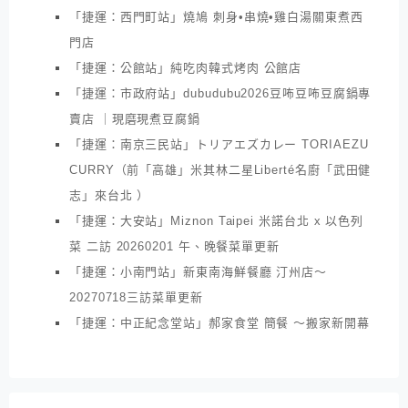
「捷運：西門町站」燒鳩 刺身•串燒•雞白湯關東煮西
門店
「捷運：公館站」純吃肉韓式烤肉 公館店
「捷運：市政府站」dubudubu2026豆咘豆咘豆腐鍋專
賣店 ｜現磨現煮豆腐鍋
「捷運：南京三民站」トリアエズカレー TORIAEZU
CURRY（前「高雄」米其林二星Liberté名廚「武田健
志」來台北 ）
「捷運：大安站」Miznon Taipei 米諾台北 x 以色列
菜 二訪 20260201 午、晚餐菜單更新
「捷運：小南門站」新東南海鮮餐廳 汀州店～
20270718三訪菜單更新
「捷運：中正紀念堂站」郝家食堂 簡餐 ～搬家新開幕