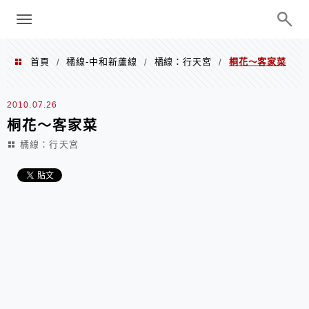
menu
陳凱莉～台北人捷運美食、吃好吃
巧、世界走透透
首頁
橘線-中和新蘆線
橘線：行天宮
桐花～客家菜
/
/
/
2010.07.26
桐花～客家菜
橘線：行天宮