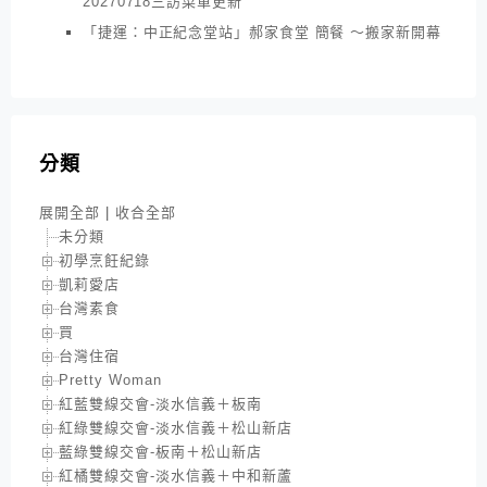
20270718三訪菜單更新
「捷運：中正紀念堂站」郝家食堂 簡餐 ～搬家新開幕
分類
展開全部
|
收合全部
未分類
初學烹飪紀錄
凱莉愛店
台灣素食
買
台灣住宿
Pretty Woman
紅藍雙線交會-淡水信義＋板南
紅綠雙線交會-淡水信義＋松山新店
藍綠雙線交會-板南＋松山新店
紅橘雙線交會-淡水信義＋中和新蘆