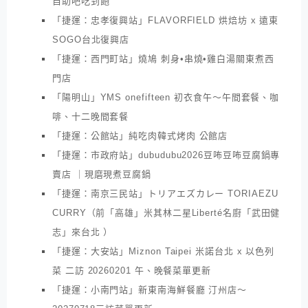
自助吧吃到飽
「捷運：忠孝復興站」FLAVORFIELD 烘焙坊 x 遠東
SOGO台北復興店
「捷運：西門町站」燒鳩 刺身•串燒•雞白湯關東煮西
門店
「陽明山」YMS onefifteen 初衣食午～午間套餐、咖
啡、十二晚間套餐
「捷運：公館站」純吃肉韓式烤肉 公館店
「捷運：市政府站」dubudubu2026豆咘豆咘豆腐鍋專
賣店 ｜現磨現煮豆腐鍋
「捷運：南京三民站」トリアエズカレー TORIAEZU
CURRY（前「高雄」米其林二星Liberté名廚「武田健
志」來台北 ）
「捷運：大安站」Miznon Taipei 米諾台北 x 以色列
菜 二訪 20260201 午、晚餐菜單更新
「捷運：小南門站」新東南海鮮餐廳 汀州店～