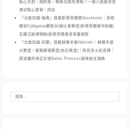
點心主廚：柏欽競｜晚餐也能吃港點！一個人就能享受
港式點心套餐｜四訪
「北歐四國-瑞典」首都斯德哥爾摩Stockholm｜菲耶
爾街Fjällgatan觀景台|騎士島教堂|斯德哥爾摩市政廳|
瓦薩沉船博物館|斯德哥爾摩卓寧霍姆宮
「北歐四國-芬蘭」首都赫爾辛基Helsinki｜赫爾辛基
大教堂｜聖殿廣場教堂(岩石教堂)｜西貝流士紀念碑｜
搭波羅的海公主號Baltic Princess過夜船往瑞典