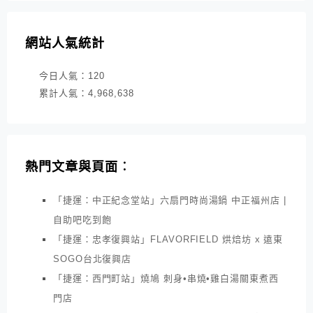
網站人氣統計
今日人氣：
120
累計人氣：
4,968,638
熱門文章與頁面︰
「捷運：中正紀念堂站」六扇門時尚湯鍋 中正福州店 |
自助吧吃到飽
「捷運：忠孝復興站」FLAVORFIELD 烘焙坊 x 遠東
SOGO台北復興店
「捷運：西門町站」燒鳩 刺身•串燒•雞白湯關東煮西
門店