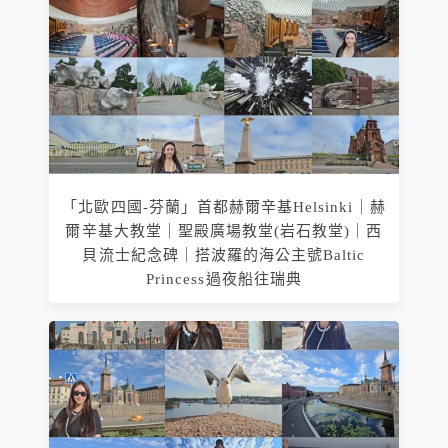
「北歐四國-芬蘭」首都赫爾辛基Helsinki｜赫
爾辛基大教堂｜聖殿廣場教堂(岩石教堂)｜西
貝流士紀念碑｜搭波羅的海公主號Baltic
Princess過夜船往瑞典