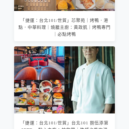
「捷運：台北101/世貿」芯聚苑｜烤鴨．港
點．中華料理｜燒臘主廚：黃政凱｜烤鴨專門
｜必點烤鴨
「捷運：台北101/世貿」台北101 捌伍添第