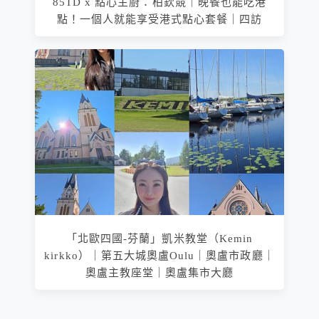
85TD x 點心主廚：柏欽競｜晚餐也能吃港
點！一個人就能享受港式點心套餐｜四訪
「北歐四國-芬蘭」凱米教堂（Kemin
kirkko）｜第五大城奧盧Oulu｜奧盧市政廳｜
奧盧主教座堂｜奧盧集市大廳