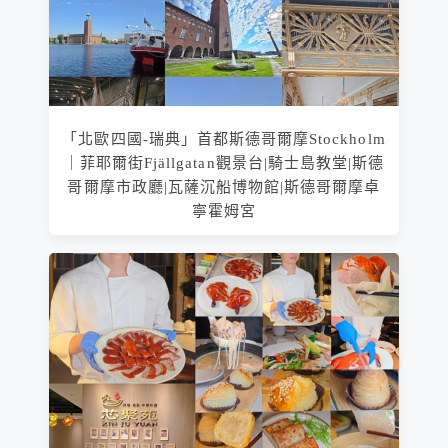
「北歐四國-瑞典」首都斯德哥爾摩Stockholm
｜菲耶爾街Fjällgatan觀景台|騎士島教堂|斯德
哥爾摩市政廳|瓦薩沉船博物館|斯德哥爾摩卓
寧霍姆宮