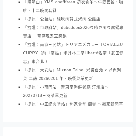
「陽明山」YMS onefifteen 初衣食午～午間套餐、咖
啡、十二晚間套餐
「捷運：公館站」純吃肉韓式烤肉 公館店
「捷運：市政府站」dubudubu2026豆咘豆咘豆腐鍋專
賣店 ｜現磨現煮豆腐鍋
「捷運：南京三民站」トリアエズカレー TORIAEZU
CURRY（前「高雄」米其林二星Liberté名廚「武田健
志」來台北 ）
「捷運：大安站」Miznon Taipei 米諾台北 x 以色列
菜 二訪 20260201 午、晚餐菜單更新
「捷運：小南門站」新東南海鮮餐廳 汀州店～
20270718三訪菜單更新
「捷運：中正紀念堂站」郝家食堂 簡餐 ～搬家新開幕