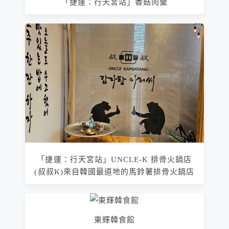
「捷運：行天宮站」香菇肉羹
「捷運：行天宮站」UNCLE-K 排骨火鍋店
(叔叔K)來自韓國最道地的馬鈴薯排骨火鍋店
東輝韓食館