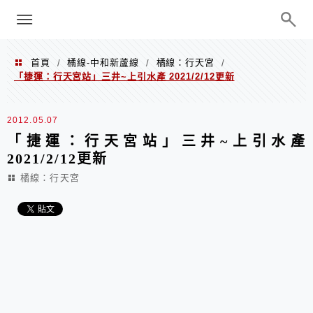
menu
陳凱莉～台北人捷運美食、吃好吃
巧、世界走透透
首頁
橘線-中和新蘆線
橘線：行天宮
/
/
/
「捷運：行天宮站」三井~上引水產 2021/2/12更新
2012.05.07
「捷運：行天宮站」三井~上引水產
2021/2/12更新
橘線：行天宮