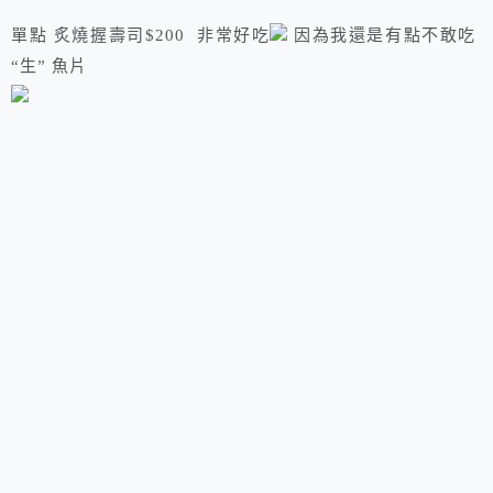
單點 炙燒握壽司$200 非常好吃
因為我還是有點不敢吃
“生” 魚片