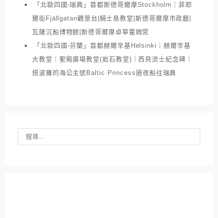
「北歐四國-瑞典」首都斯德哥爾摩Stockholm｜菲耶
爾街Fjällgatan觀景台|騎士島教堂|斯德哥爾摩市政廳|
瓦薩沉船博物館|斯德哥爾摩卓寧霍姆宮
「北歐四國-芬蘭」首都赫爾辛基Helsinki｜赫爾辛基
大教堂｜聖殿廣場教堂(岩石教堂)｜西貝流士紀念碑｜
搭波羅的海公主號Baltic Princess過夜船往瑞典