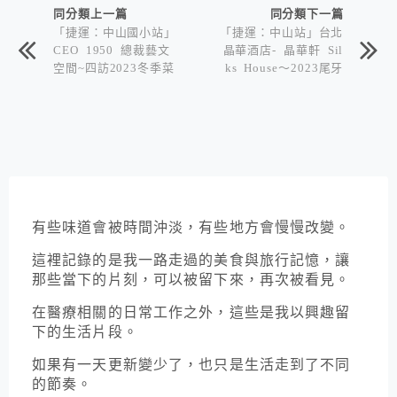
同分類上一篇
同分類下一篇
「捷運：中山國小站」
「捷運：中山站」台北
CEO 1950 總裁藝文
晶華酒店- 晶華軒 Sil
空間~四訪2023冬季菜
ks House～2023尾牙
單
有些味道會被時間沖淡，有些地方會慢慢改變。
這裡記錄的是我一路走過的美食與旅行記憶，讓
那些當下的片刻，可以被留下來，再次被看見。
在醫療相關的日常工作之外，這些是我以興趣留
下的生活片段。
如果有一天更新變少了，也只是生活走到了不同
的節奏。