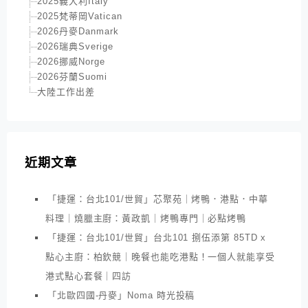
2025義大利Italy
2025梵蒂岡Vatican
2026丹麥Danmark
2026瑞典Sverige
2026挪威Norge
2026芬蘭Suomi
大陸工作出差
近期文章
「捷運：台北101/世貿」芯聚苑｜烤鴨．港點．中華
料理｜燒臘主廚：黃政凱｜烤鴨專門｜必點烤鴨
「捷運：台北101/世貿」台北101 捌伍添第 85TD x
點心主廚：柏欽競｜晚餐也能吃港點！一個人就能享受
港式點心套餐｜四訪
「北歐四國-丹麥」Noma 時光投稿