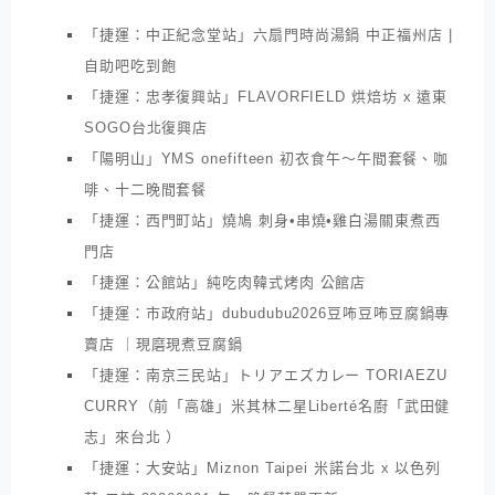
「捷運：中正紀念堂站」六扇門時尚湯鍋 中正福州店 |
自助吧吃到飽
「捷運：忠孝復興站」FLAVORFIELD 烘焙坊 x 遠東
SOGO台北復興店
「陽明山」YMS onefifteen 初衣食午～午間套餐、咖
啡、十二晚間套餐
「捷運：西門町站」燒鳩 刺身•串燒•雞白湯關東煮西
門店
「捷運：公館站」純吃肉韓式烤肉 公館店
「捷運：市政府站」dubudubu2026豆咘豆咘豆腐鍋專
賣店 ｜現磨現煮豆腐鍋
「捷運：南京三民站」トリアエズカレー TORIAEZU
CURRY（前「高雄」米其林二星Liberté名廚「武田健
志」來台北 ）
「捷運：大安站」Miznon Taipei 米諾台北 x 以色列