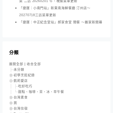
菜 二訪 20260201 午、晚餐菜單更新
「捷運：小南門站」新東南海鮮餐廳 汀州店～
20270718三訪菜單更新
「捷運：中正紀念堂站」郝家食堂 簡餐 ～搬家新開幕
分類
展開全部
|
收合全部
未分類
初學烹飪紀錄
凱莉愛店
吃好吃巧
甜點、咖啡、茶、冰、早午餐
台灣素食
買
台灣住宿