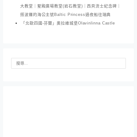
大教堂｜聖殿廣場教堂(岩石教堂)｜西貝流士紀念碑｜
搭波羅的海公主號Baltic Princess過夜船往瑞典
「北歐四國-芬蘭」奧拉維城堡Olavinlinna Castle