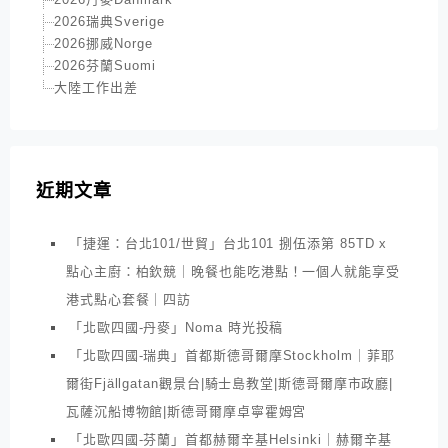
2026瑞典Sverige
2026挪威Norge
2026芬蘭Suomi
大陸工作出差
近期文章
「捷運：台北101/世貿」台北101 捌伍添第 85TD x
點心主廚：柏欽競｜晚餐也能吃港點！一個人就能享受
港式點心套餐｜四訪
「北歐四國-丹麥」Noma 時光投稿
「北歐四國-瑞典」首都斯德哥爾摩Stockholm｜菲耶
爾街Fjällgatan觀景台|騎士島教堂|斯德哥爾摩市政廳|
瓦薩沉船博物館|斯德哥爾摩卓寧霍姆宮
「北歐四國-芬蘭」首都赫爾辛基Helsinki｜赫爾辛基