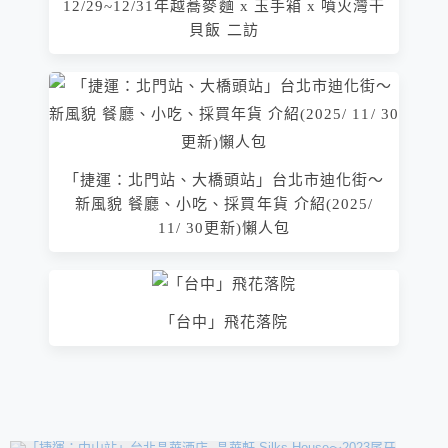
12/29~12/31年越蕎麥麵 x 玉手箱 x 噴火灣干
貝飯 二訪
「捷運：北門站、大橋頭站」台北市迪化街～
新風貌 餐廳、小吃、採買年貨 介紹(2025/
11/ 30更新)懶人包
「台中」飛花落院