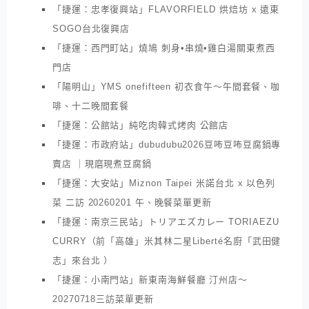
「捷運：忠孝復興站」FLAVORFIELD 烘焙坊 x 遠東
SOGO台北復興店
「捷運：西門町站」燒鳩 刺身•串燒•雞白湯關東煮西
門店
「陽明山」YMS onefifteen 初衣食午～午間套餐、咖
啡、十二晚間套餐
「捷運：公館站」純吃肉韓式烤肉 公館店
「捷運：市政府站」dubudubu2026豆咘豆咘豆腐鍋專
賣店 ｜現磨現煮豆腐鍋
「捷運：大安站」Miznon Taipei 米諾台北 x 以色列
菜 二訪 20260201 午、晚餐菜單更新
「捷運：南京三民站」トリアエズカレー TORIAEZU
CURRY（前「高雄」米其林二星Liberté名廚「武田健
志」來台北 ）
「捷運：小南門站」新東南海鮮餐廳 汀州店～
20270718三訪菜單更新