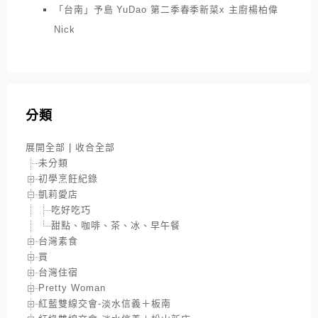
「台南」予島 YuDao 第二季春季新菜x 主廚楊柏偉
Nick
分類
展開全部
|
收合全部
未分類
初學烹飪紀錄
凱莉愛店
吃好吃巧
甜點、咖啡、茶、冰、早午餐
台灣素食
買
台灣住宿
Pretty Woman
紅藍雙線交會-淡水信義＋板南