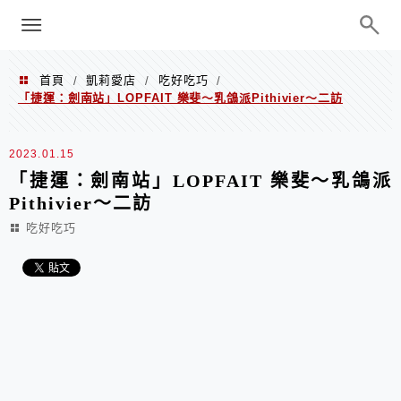
menu
陳凱莉～台北人捷運美食、吃好吃
巧、世界走透透
首頁
凱莉愛店
吃好吃巧
/
/
/
「捷運：劍南站」LOPFAIT 樂斐～乳鴿派Pithivier～二訪
2023.01.15
「捷運：劍南站」LOPFAIT 樂斐～乳鴿派
Pithivier～二訪
吃好吃巧