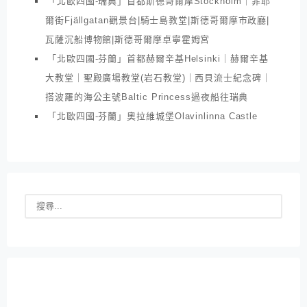
「北歐四國-瑞典」首都斯德哥爾摩Stockholm｜菲耶
爾街Fjällgatan觀景台|騎士島教堂|斯德哥爾摩市政廳|
瓦薩沉船博物館|斯德哥爾摩卓寧霍姆宮
「北歐四國-芬蘭」首都赫爾辛基Helsinki｜赫爾辛基
大教堂｜聖殿廣場教堂(岩石教堂)｜西貝流士紀念碑｜
搭波羅的海公主號Baltic Princess過夜船往瑞典
「北歐四國-芬蘭」奧拉維城堡Olavinlinna Castle