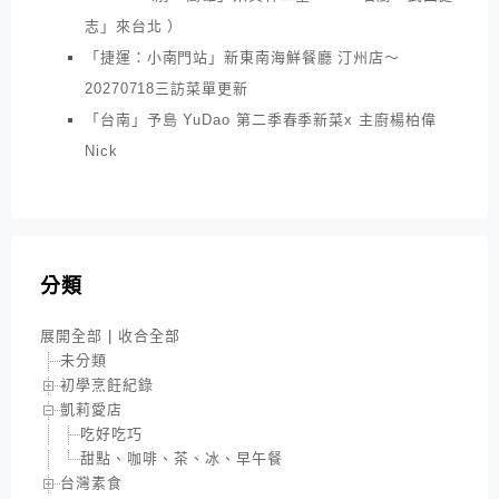
志」來台北 ）
「捷運：小南門站」新東南海鮮餐廳 汀州店～
20270718三訪菜單更新
「台南」予島 YuDao 第二季春季新菜x 主廚楊柏偉
Nick
分類
展開全部
|
收合全部
未分類
初學烹飪紀錄
凱莉愛店
吃好吃巧
甜點、咖啡、茶、冰、早午餐
台灣素食