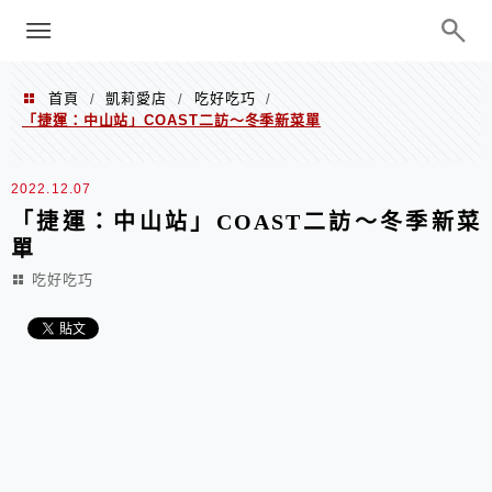
menu
陳凱莉～台北人捷運美食、吃好吃
巧、世界走透透
首頁
凱莉愛店
吃好吃巧
/
/
/
「捷運：中山站」COAST二訪～冬季新菜單
2022.12.07
「捷運：中山站」COAST二訪～冬季新菜
單
吃好吃巧