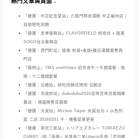
熱門文章與頁面︰
「捷運：中正紀念堂站」六扇門時尚湯鍋 中正福州店 |
自助吧吃到飽
「捷運：忠孝復興站」FLAVORFIELD 烘焙坊 x 遠東
SOGO台北復興店
「捷運：西門町站」燒鳩 刺身•串燒•雞白湯關東煮西
門店
「陽明山」YMS onefifteen 初衣食午～午間套餐、咖
啡、十二晚間套餐
「捷運：公館站」純吃肉韓式烤肉 公館店
「捷運：市政府站」dubudubu2026豆咘豆咘豆腐鍋專
賣店 ｜現磨現煮豆腐鍋
「捷運：大安站」Miznon Taipei 米諾台北 x 以色列
菜 二訪 20260201 午、晚餐菜單更新
「捷運：南京三民站」トリアエズカレー TORIAEZU
CURRY（前「高雄」米其林二星Liberté名廚「武田健