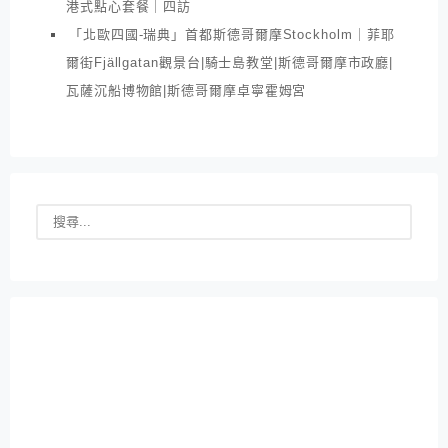
港式點心套餐｜四訪
「北歐四國-瑞典」首都斯德哥爾摩Stockholm｜菲耶
爾街Fjällgatan觀景台|騎士島教堂|斯德哥爾摩市政廳|
瓦薩沉船博物館|斯德哥爾摩卓寧霍姆宮