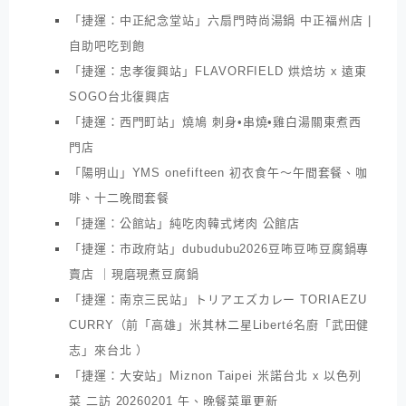
「捷運：中正紀念堂站」六扇門時尚湯鍋 中正福州店 |
自助吧吃到飽
「捷運：忠孝復興站」FLAVORFIELD 烘焙坊 x 遠東
SOGO台北復興店
「捷運：西門町站」燒鳩 刺身•串燒•雞白湯關東煮西
門店
「陽明山」YMS onefifteen 初衣食午～午間套餐、咖
啡、十二晚間套餐
「捷運：公館站」純吃肉韓式烤肉 公館店
「捷運：市政府站」dubudubu2026豆咘豆咘豆腐鍋專
賣店 ｜現磨現煮豆腐鍋
「捷運：南京三民站」トリアエズカレー TORIAEZU
CURRY（前「高雄」米其林二星Liberté名廚「武田健
志」來台北 ）
「捷運：大安站」Miznon Taipei 米諾台北 x 以色列
菜 二訪 20260201 午、晚餐菜單更新