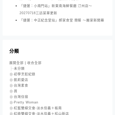
「捷運：小南門站」新東南海鮮餐廳 汀州店～
20270718三訪菜單更新
「捷運：中正紀念堂站」郝家食堂 簡餐 ～搬家新開幕
分類
展開全部
|
收合全部
未分類
初學烹飪紀錄
凱莉愛店
台灣素食
買
台灣住宿
Pretty Woman
紅藍雙線交會-淡水信義＋板南
紅綠雙線交會-淡水信義＋松山新店