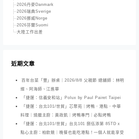
2026丹麥Danmark
2026瑞典Sverige
2026挪威Norge
2026芬蘭Suomi
大陸工作出差
近期文章
百年台菜「豐」辦桌｜2026/8/8 父親節 總舖師：林明
燦、阿海師、江進華
「捷運：信義安和站」Polux by Paul Pairet Taipei
「捷運：台北101/世貿」芯聚苑｜烤鴨．港點．中華
料理｜燒臘主廚：黃政凱｜烤鴨專門｜必點烤鴨
「捷運：台北101/世貿」台北101 捌伍添第 85TD x
點心主廚：柏欽競｜晚餐也能吃港點！一個人就能享受