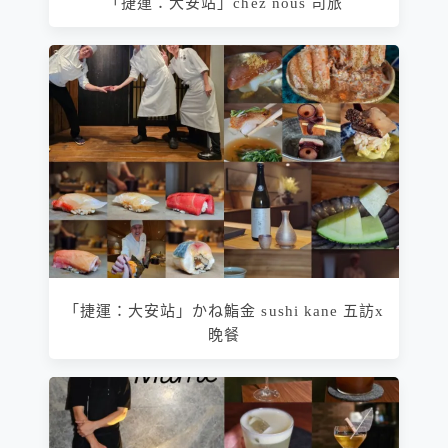
「捷運：大安站」chez nous 司旅
「捷運：大安站」かね鮨金 sushi kane 五訪x
晚餐