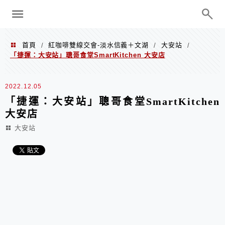
menu
陳凱莉～台北人捷運美食、吃好吃
巧、世界走透透
首頁
紅咖啡雙線交會-淡水信義＋文湖
大安站
/
/
/
「捷運：大安站」聰哥食堂SmartKitchen 大安店
2022.12.05
「捷運：大安站」聰哥食堂SmartKitchen
大安店
大安站