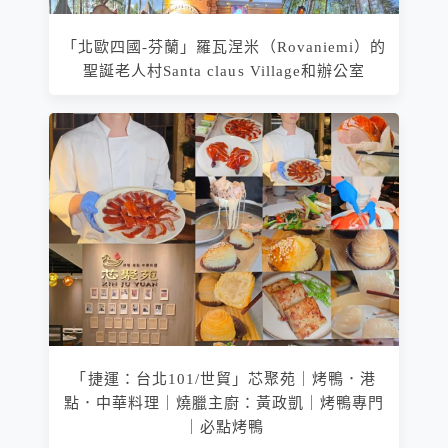
「北歐四國-芬蘭」羅瓦涅米（Rovaniemi）的
聖誕老人村Santa claus Village和辦公室
「捷運：台北101/世貿」芯聚苑｜烤鴨．港
點．中華料理｜燒臘主廚：黃政凱｜烤鴨專門
｜必點烤鴨