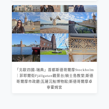
「北歐四國-瑞典」首都斯德哥爾摩Stockholm
｜菲耶爾街Fjällgatan觀景台|騎士島教堂|斯德
哥爾摩市政廳|瓦薩沉船博物館|斯德哥爾摩卓
寧霍姆宮