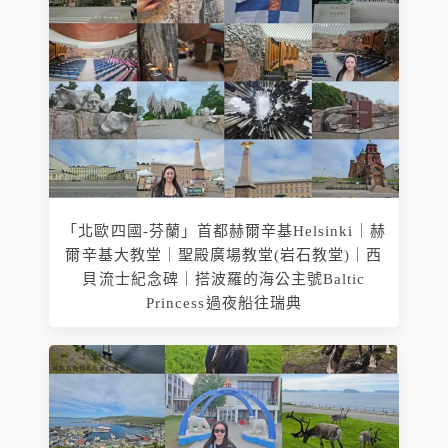
「北歐四國-芬蘭」首都赫爾辛基Helsinki｜赫
爾辛基大教堂｜聖殿廣場教堂(岩石教堂)｜西
貝流士紀念碑｜搭波羅的海公主號Baltic
Princess過夜船往瑞典