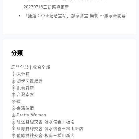
20270718三訪菜單更新
「捷運：中正紀念堂站」郝家食堂 簡餐 ～搬家新開幕
分類
展開全部
|
收合全部
未分類
初學烹飪紀錄
凱莉愛店
台灣素食
買
台灣住宿
Pretty Woman
紅藍雙線交會-淡水信義＋板南
紅綠雙線交會-淡水信義＋松山新店
藍綠雙線交會-板南＋松山新店