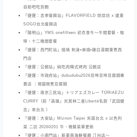
自助吧吃到飽
「捷運：忠孝復興站」FLAVORFIELD 烘焙坊 x 遠東
SOGO台北復興店
「陽明山」YMS onefifteen 初衣食午～午間套餐、咖
啡、十二晚間套餐
「捷運：西門町站」燒鳩 刺身•串燒•雞白湯關東煮西
門店
「捷運：公館站」純吃肉韓式烤肉 公館店
「捷運：市政府站」dubudubu2026豆咘豆咘豆腐鍋專
賣店 ｜現磨現煮豆腐鍋
「捷運：南京三民站」トリアエズカレー TORIAEZU
CURRY（前「高雄」米其林二星Liberté名廚「武田健
志」來台北 ）
「捷運：大安站」Miznon Taipei 米諾台北 x 以色列
菜 二訪 20260201 午、晚餐菜單更新
「捷運：小南門站」新東南海鮮餐廳 汀州店～