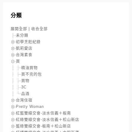
分類
展開全部
|
收合全部
未分類
初學烹飪紀錄
凱莉愛店
台灣素食
買
精油買物
買不完的包
買物
3C
品酒
台灣住宿
Pretty Woman
紅藍雙線交會-淡水信義＋板南
紅綠雙線交會-淡水信義＋松山新店
藍綠雙線交會-板南＋松山新店