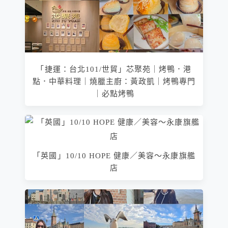
「捷運：台北101/世貿」芯聚苑｜烤鴨．港
點．中華料理｜燒臘主廚：黃政凱｜烤鴨專門
｜必點烤鴨
「英國」10/10 HOPE 健康／美容～永康旗艦
店