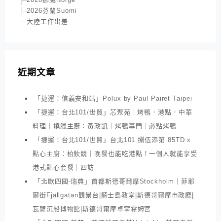
2026芬蘭Suomi
大陸工作出差
近期文章
「捷運：信義安和站」Polux by Paul Pairet Taipei
「捷運：台北101/世貿」芯聚苑｜烤鴨．港點．中華
料理｜燒臘主廚：黃政凱｜烤鴨專門｜必點烤鴨
「捷運：台北101/世貿」台北101 捌伍添第 85TD x
點心主廚：柏欽競｜晚餐也能吃港點！一個人就能享受
港式點心套餐｜四訪
「北歐四國-瑞典」首都斯德哥爾摩Stockholm｜菲耶
爾街Fjällgatan觀景台|騎士島教堂|斯德哥爾摩市政廳|
瓦薩沉船博物館|斯德哥爾摩卓寧霍姆宮