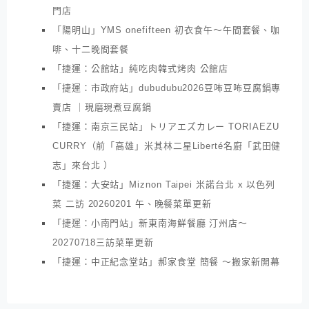
門店
「陽明山」YMS onefifteen 初衣食午～午間套餐、咖
啡、十二晚間套餐
「捷運：公館站」純吃肉韓式烤肉 公館店
「捷運：市政府站」dubudubu2026豆咘豆咘豆腐鍋專
賣店 ｜現磨現煮豆腐鍋
「捷運：南京三民站」トリアエズカレー TORIAEZU
CURRY（前「高雄」米其林二星Liberté名廚「武田健
志」來台北 ）
「捷運：大安站」Miznon Taipei 米諾台北 x 以色列
菜 二訪 20260201 午、晚餐菜單更新
「捷運：小南門站」新東南海鮮餐廳 汀州店～
20270718三訪菜單更新
「捷運：中正紀念堂站」郝家食堂 簡餐 ～搬家新開幕