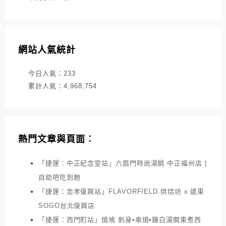
網站人氣統計
今日人氣：
233
累計人氣：
4,968,754
熱門文章與頁面︰
「捷運：中正紀念堂站」六扇門時尚湯鍋 中正福州店 |
自助吧吃到飽
「捷運：忠孝復興站」FLAVORFIELD 烘焙坊 x 遠東
SOGO台北復興店
「捷運：西門町站」燒鳩 刺身•串燒•雞白湯關東煮西