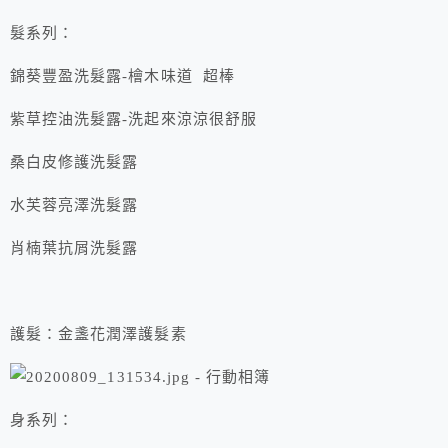
髮系列：
錦葵豐盈洗髮露-檜木味道 超棒
紫草控油洗髮露-洗起來涼涼很舒服
桑⽩⽪修護洗髮露
⽔芙蓉亮澤洗髮露
肖楠葉抗屑洗髮露
護髮：⾦盞花潤澤護髮素
身系列：