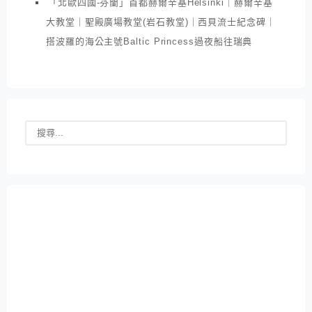
「北歐四國-芬蘭」首都赫爾辛基Helsinki｜赫爾辛基
大教堂｜聖殿廣場教堂(岩石教堂)｜西貝流士紀念碑｜
搭波羅的海公主號Baltic Princess過夜船往瑞典