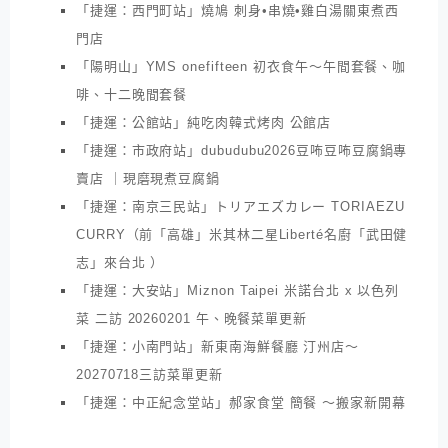
「捷運：西門町站」燒鳩 刺身•串燒•雞白湯關東煮西
門店
「陽明山」YMS onefifteen 初衣食午～午間套餐、咖
啡、十二晚間套餐
「捷運：公館站」純吃肉韓式烤肉 公館店
「捷運：市政府站」dubudubu2026豆咘豆咘豆腐鍋專
賣店 ｜現磨現煮豆腐鍋
「捷運：南京三民站」トリアエズカレー TORIAEZU
CURRY（前「高雄」米其林二星Liberté名廚「武田健
志」來台北 ）
「捷運：大安站」Miznon Taipei 米諾台北 x 以色列
菜 二訪 20260201 午、晚餐菜單更新
「捷運：小南門站」新東南海鮮餐廳 汀州店～
20270718三訪菜單更新
「捷運：中正紀念堂站」郝家食堂 簡餐 ～搬家新開幕