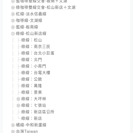
藍咖啡雙線交會-板南＋文湖
綠咖啡雙線交會-松山新店＋文湖
紅線-淡水信義線
咖啡線-文湖線
藍線-板南線
綠線-松山新店線
綠線：松山
綠線：南京三民
綠線：台北小巨蛋
綠線：北門
綠線：小南門
綠線：台電大樓
綠線：公館
綠線：萬隆
綠線：景美
綠線：大坪林
綠線：七張站
綠線：新店區公所
綠線：新店
橘線-中和新蘆線
台灣Taiwan