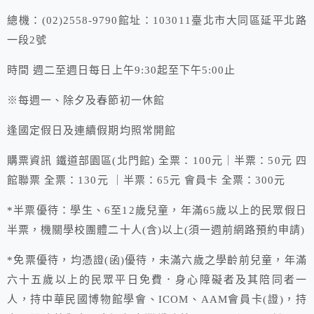
總機：(02)2558-9790館址：103011臺北市大同區延平北路
一段2號
時間 週二至週日每日上午9:30起至下午5:00止
※每週一、除夕及春節初一休館
逢國定假日及連續假期均照常開館
購票資訊 鐵道部園區(北門館) 全票：100元｜半票：50元 四
館聯票 全票：130元 ｜半票：65元 會員卡 全票：300元
*半票優待：學生、6至12歲兒童，年滿65歲以上的民眾假日
半票，機關學校團體二十人(含)以上(須一週前網路預約申請)
*免票優待，均憑證(函)優待，未滿六歲之學齡前兒童，年滿
六十五歲以上的民眾平日免費．身心障礙者及其陪同者一
人，持中華民國博物館學會、ICOM、AAM會員卡(證)，持