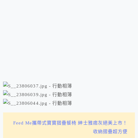
Feed Me攜帶式寶寶摺疊餐椅 紳士雅痞灰絕美上市！
收納摺疊超方便