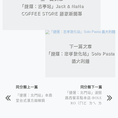
「捷運：古亭站」Jack & NaNa
COFFEE STORE 搬家新開幕
下一篇文章
「捷運：忠孝敦化站」Solo Pasta
義大利麵
同分類上一篇
同分類下一篇
「捷運：北門站」波丽
「捷運：北門站」本鼎
路西餐茶點本店-BOLE
堂台式漢方麻辣鍋
RO（ㄇㄛ ㄌㄟ ㄌ
ㄡ） since1934