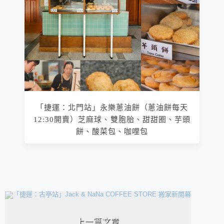
「捷運：北門站」永樂蔥油餅（蔥油餅每天
12:30開賣）芝麻球、雙胞胎、甜甜圈、芋頭
餅、酸菜包、咖哩包
相連文章
上一篇文章