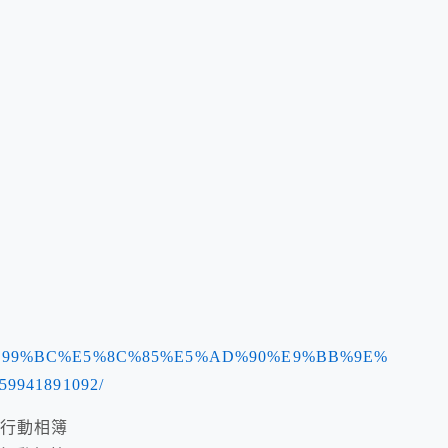
9%E7%99%BC%E5%8C%85%E5%AD%90%E9%BB%9E%
941891092/