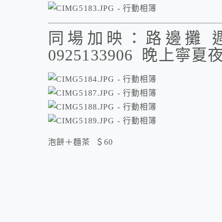
同場加映：路邊攤 
0925133906 晚上寧夏
泡餅＋麵茶 ＄60