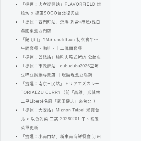
「捷運：忠孝復興站」FLAVORFIELD 烘
焙坊 x 遠東SOGO台北復興店
「捷運：西門町站」燒鳩 刺身•串燒•雞白
湯關東煮西門店
「陽明山」YMS onefifteen 初衣食午～
午間套餐、咖啡、十二晚間套餐
「捷運：公館站」純吃肉韓式烤肉 公館店
「捷運：市政府站」dubudubu2026豆咘
豆咘豆腐鍋專賣店 ｜現磨現煮豆腐鍋
「捷運：南京三民站」トリアエズカレー
TORIAEZU CURRY（前「高雄」米其林
二星Liberté名廚「武田健志」來台北 ）
「捷運：大安站」Miznon Taipei 米諾台
北 x 以色列菜 二訪 20260201 午、晚餐
菜單更新
「捷運：小南門站」新東南海鮮餐廳 汀州