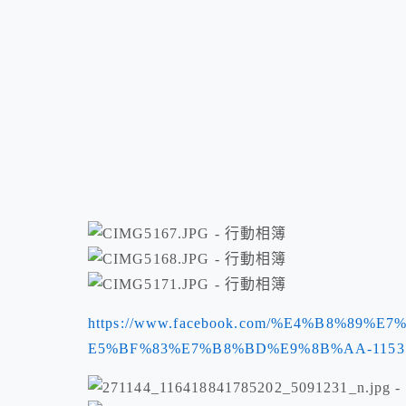
https://www.facebook.com/%E4%B8%8
E5%BF%83%E7%B8%BD%E9%8B%AA-115359