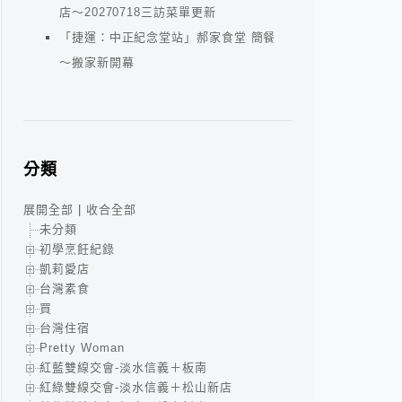
店～20270718三訪菜單更新
「捷運：中正紀念堂站」郝家食堂 簡餐
～搬家新開幕
分類
展開全部
|
收合全部
未分類
初學烹飪紀錄
凱莉愛店
台灣素食
買
台灣住宿
Pretty Woman
紅藍雙線交會-淡水信義＋板南
紅綠雙線交會-淡水信義＋松山新店