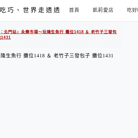
吃巧、世界走透透
首頁
凱莉愛店
吃好
：北門站」永樂市場～玩隆生魚行 攤位1418 ＆ 老竹子三發包
1431
魚行 攤位1418 ＆ 老竹子三發包子 攤位1431