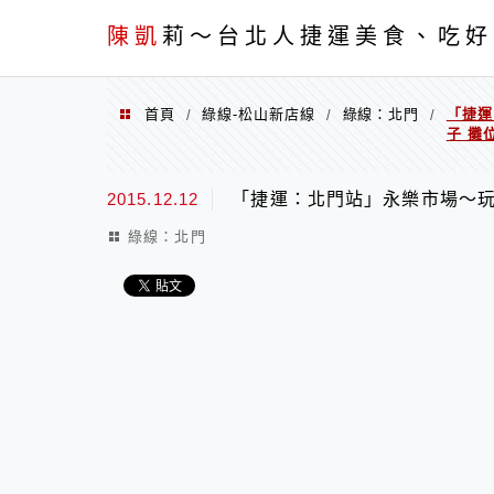
menu
陳凱
莉～台北人捷運美食、吃好
首頁
綠線-松山新店線
綠線：北門
「捷運
/
/
/
子 攤位
2015.12.12
「捷運：北門站」永樂市場～玩隆生
綠線：北門