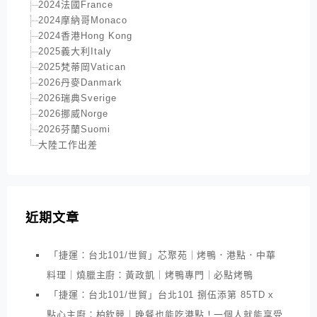
2024法國France
2024摩納哥Monaco
2024香港Hong Kong
2025義大利Italy
2025梵蒂岡Vatican
2026丹麥Danmark
2026瑞典Sverige
2026挪威Norge
2026芬蘭Suomi
大陸工作出差
近期文章
「捷運：台北101/世貿」芯聚苑｜烤鴨．港點．中華
料理｜燒臘主廚：黃政凱｜烤鴨專門｜必點烤鴨
「捷運：台北101/世貿」台北101 捌伍添第 85TD x
點心主廚：柏欽競｜晚餐也能吃港點！一個人就能享受