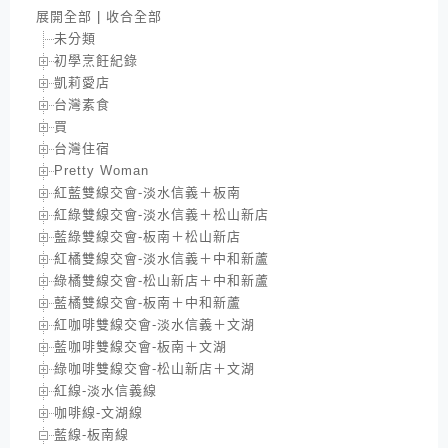
展開全部
|
收合全部
未分類
初學烹飪紀錄
凱莉愛店
台灣素食
買
台灣住宿
Pretty Woman
紅藍雙線交會-淡水信義＋板南
紅綠雙線交會-淡水信義＋松山新店
藍綠雙線交會-板南＋松山新店
紅橘雙線交會-淡水信義＋中和新蘆
綠橘雙線交會-松山新店＋中和新蘆
藍橘雙線交會-板南＋中和新蘆
紅咖啡雙線交會-淡水信義＋文湖
藍咖啡雙線交會-板南＋文湖
綠咖啡雙線交會-松山新店＋文湖
紅線-淡水信義線
咖啡線-文湖線
藍線-板南線