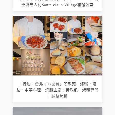
聖誕老人村Santa claus Village和辦公室
「捷運：台北101/世貿」芯聚苑｜烤鴨．港
點．中華料理｜燒臘主廚：黃政凱｜烤鴨專門
｜必點烤鴨