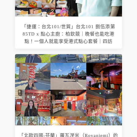
「捷運：台北101/世貿」台北101 捌伍添第
85TD x 點心主廚：柏欽競｜晚餐也能吃港
點！一個人就能享受港式點心套餐｜四訪
「北歐四國-芬蘭」羅瓦涅米（Rovaniemi）的