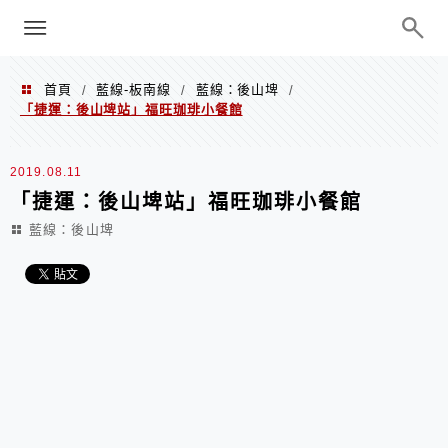
menu
陳凱莉～台北人捷運美食、吃好吃
巧、世界走透透
首頁
藍線-板南線
藍線：後山埤
/
/
/
「捷運：後山埤站」福旺珈琲小餐館
2019.08.11
「捷運：後山埤站」福旺珈琲小餐館
藍線：後山埤