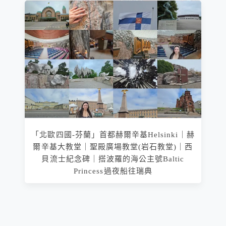
「北歐四國-芬蘭」首都赫爾辛基Helsinki｜赫
爾辛基大教堂｜聖殿廣場教堂(岩石教堂)｜西
貝流士紀念碑｜搭波羅的海公主號Baltic
Princess過夜船往瑞典