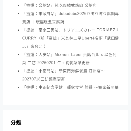
「捷運：公館站」純吃肉韓式烤肉 公館店
「捷運：市政府站」dubudubu2026豆咘豆咘豆腐鍋專
賣店 ｜現磨現煮豆腐鍋
「捷運：南京三民站」トリアエズカレー TORIAEZU
CURRY（前「高雄」米其林二星Liberté名廚「武田健
志」來台北 ）
「捷運：大安站」Miznon Taipei 米諾台北 x 以色列
菜 二訪 20260201 午、晚餐菜單更新
「捷運：小南門站」新東南海鮮餐廳 汀州店～
20270718三訪菜單更新
「捷運：中正紀念堂站」郝家食堂 簡餐 ～搬家新開幕
分類