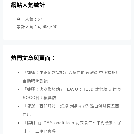
網站人氣統計
今日人氣：
67
累計人氣：
4,968,590
熱門文章與頁面︰
「捷運：中正紀念堂站」六扇門時尚湯鍋 中正福州店 |
自助吧吃到飽
「捷運：忠孝復興站」FLAVORFIELD 烘焙坊 x 遠東
SOGO台北復興店
「捷運：西門町站」燒鳩 刺身•串燒•雞白湯關東煮西
門店
「陽明山」YMS onefifteen 初衣食午～午間套餐、咖
啡、十二晚間套餐