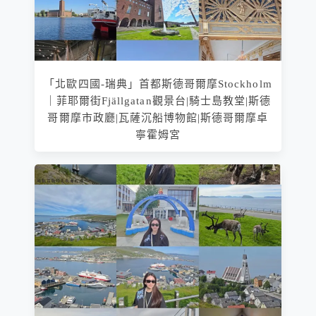
「北歐四國-瑞典」首都斯德哥爾摩Stockholm
｜菲耶爾街Fjällgatan觀景台|騎士島教堂|斯德
哥爾摩市政廳|瓦薩沉船博物館|斯德哥爾摩卓
寧霍姆宮