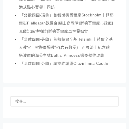
港式點心套餐｜四訪
「北歐四國-瑞典」首都斯德哥爾摩Stockholm｜菲耶
爾街Fjällgatan觀景台|騎士島教堂|斯德哥爾摩市政廳|
瓦薩沉船博物館|斯德哥爾摩卓寧霍姆宮
「北歐四國-芬蘭」首都赫爾辛基Helsinki｜赫爾辛基
大教堂｜聖殿廣場教堂(岩石教堂)｜西貝流士紀念碑｜
搭波羅的海公主號Baltic Princess過夜船往瑞典
「北歐四國-芬蘭」奧拉維城堡Olavinlinna Castle