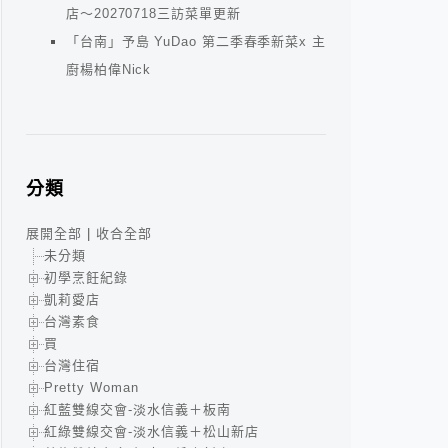
店～20270718三訪菜單更新
「台南」予島 YuDao 第二季春季新菜x 主
廚楊柏偉Nick
分類
展開全部
|
收合全部
未分類
初學烹飪紀錄
凱莉愛店
台灣素食
買
台灣住宿
Pretty Woman
紅藍雙線交會-淡水信義＋板南
紅綠雙線交會-淡水信義＋松山新店