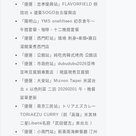
「捷運：忠孝復興站」FLAVORFIELD 烘
焙坊 x 遠東SOGO台北復興店
「陽明山」YMS onefifteen 初衣食午～
午間套餐、咖啡、十二晚間套餐
「捷運：西門町站」燒鳩 刺身•串燒•雞白
湯關東煮西門店
「捷運：公館站」純吃肉韓式烤肉 公館店
「捷運：市政府站」dubudubu2026豆咘
豆咘豆腐鍋專賣店 ｜現磨現煮豆腐鍋
「捷運：大安站」Miznon Taipei 米諾台
北 x 以色列菜 二訪 20260201 午、晚餐
菜單更新
「捷運：南京三民站」トリアエズカレー
TORIAEZU CURRY（前「高雄」米其林
二星Liberté名廚「武田健志」來台北 ）
「捷運：小南門站」新東南海鮮餐廳 汀州