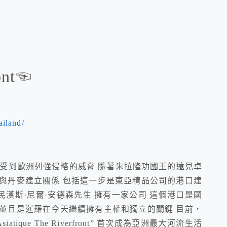
ont☜
ailand/
國家受到歐洲列強侵略的威脅 隨著朱拉隆功國王的遠見卓
與丹麥建立關係 包括這一步是東亞精品公司的港口建
漢斯·尼爾·安德森先生 擁有一家公司 這個港口是國
並且是暹羅在今天繼續擁有主權和獨立的關鍵 目前，
que The Riverfront” 首次成為亞洲最大河流生活