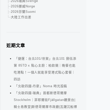
2026瑞典Sverige
2026挪威Norge
2026芬蘭Suomi
大陸工作出差
近期文章
「捷運：台北101/世貿」台北101 捌伍添
第 85TD x 點心主廚：柏欽競｜晚餐也能
吃港點！一個人就能享受港式點心套餐｜
四訪
「北歐四國-丹麥」Noma 時光投稿
「北歐四國-瑞典」首都斯德哥爾摩
Stockholm｜菲耶爾街Fjällgatan觀景台|
騎士島教堂|斯德哥爾摩市政廳|瓦薩沉船博