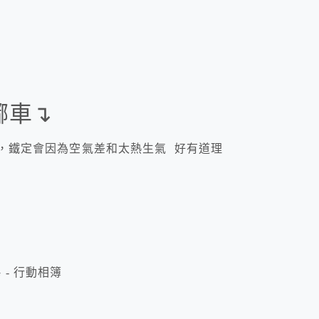
嘟車↴
，鐵定會因為空氣差和太熱生氣 好有道理