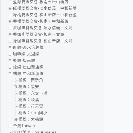
藍綠雙線交會-板南＋松山新店
紅橘雙線交會-淡水信義＋中和新蘆
綠橘雙線交會-松山新店＋中和新蘆
藍橘雙線交會-板南＋中和新蘆
紅咖啡雙線交會-淡水信義＋文湖
藍咖啡雙線交會-板南＋文湖
綠咖啡雙線交會-松山新店＋文湖
紅線-淡水信義線
咖啡線-文湖線
藍線-板南線
綠線-松山新店線
橘線-中和新蘆線
橘線：南勢角
橘線：景安
橘線：永安市場
橘線：頂溪
橘線：行天宮
橘線：中山國小
橘線：大橋頭
台灣Taiwan
2007美國 Los Angeles