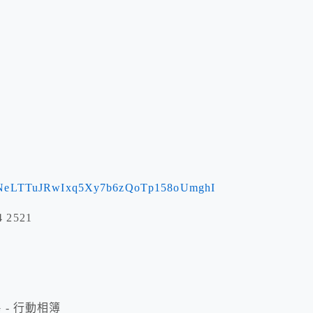
NeLTTuJRwIxq5Xy7b6zQoTp158oUmghI
2521