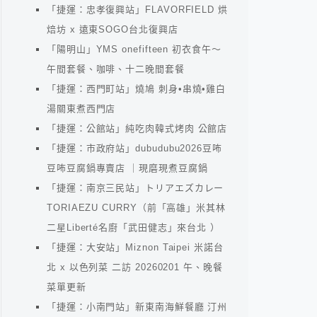
「捷運：忠孝復興站」FLAVORFIELD 烘
焙坊 x 遠東SOGO台北復興店
「陽明山」YMS onefifteen 初衣食午～
午間套餐、咖啡、十二晚間套餐
「捷運：西門町站」燒鳩 刺身•串燒•雞白
湯關東煮西門店
「捷運：公館站」純吃肉韓式烤肉 公館店
「捷運：市政府站」dubudubu2026豆咘
豆咘豆腐鍋專賣店 ｜現磨現煮豆腐鍋
「捷運：南京三民站」トリアエズカレー
TORIAEZU CURRY（前「高雄」米其林
二星Liberté名廚「武田健志」來台北 ）
「捷運：大安站」Miznon Taipei 米諾台
北 x 以色列菜 二訪 20260201 午、晚餐
菜單更新
「捷運：小南門站」新東南海鮮餐廳 汀州