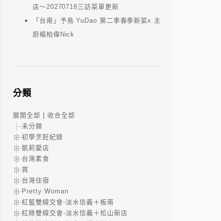
店～20270718三訪菜單更新
「台南」予島 YuDao 第二季春季新菜x 主
廚楊柏偉Nick
分類
展開全部
|
收合全部
未分類
初學烹飪紀錄
凱莉愛店
台灣素食
買
台灣住宿
Pretty Woman
紅藍雙線交會-淡水信義＋板南
紅綠雙線交會-淡水信義＋松山新店