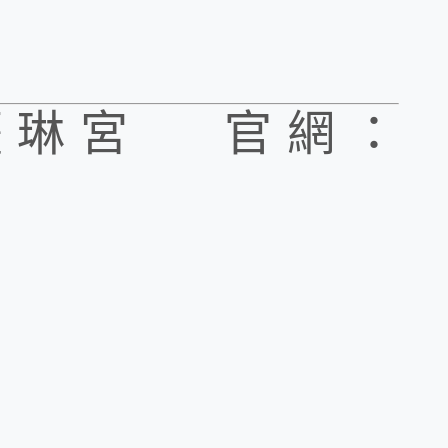
薩琳宮 官網：