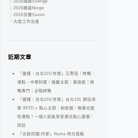
2026瑞典Sverige
2026挪威Norge
2026芬蘭Suomi
大陸工作出差
近期文章
「捷運：台北101/世貿」芯聚苑｜烤鴨．
港點．中華料理｜燒臘主廚：黃政凱｜烤
鴨專門｜必點烤鴨
「捷運：台北101/世貿」台北101 捌伍添
第 85TD x 點心主廚：柏欽競｜晚餐也能
吃港點！一個人就能享受港式點心套餐｜
四訪
「北歐四國-丹麥」Noma 時光投稿