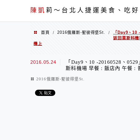
menu
陳凱
莉～台北人捷運美食、吃好
首頁
2016俄羅斯-聖彼得堡St.
「Day9、10
/
/
返回莫斯科機場
機上
2016.05.24
「Day9、10 -20160528
斯科機場 早餐 : 飯店內 午餐 
2016俄羅斯-聖彼得堡St.