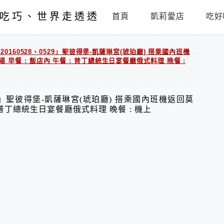
吃巧、世界走透透
首頁
凱莉愛店
吃好
 -20160528、0529」聖彼得堡-凱薩琳宮(琥珀廳) 搭乘國內班機
 早餐 : 飯店內 午餐 : 普丁總統生日宴餐廳俄式料理 晚餐 :
、0529」聖彼得堡-凱薩琳宮(琥珀廳) 搭乘國內班機返回莫
: 普丁總統生日宴餐廳俄式料理 晚餐 : 機上