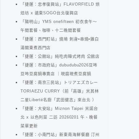
「捷運：忠孝復興站」FLAVORFIELD 烘
焙坊 x 遠東SOGO台北復興店
「陽明山」YMS onefifteen 初衣食午～
午間套餐、咖啡、十二晚間套餐
「捷運：西門町站」燒鳩 刺身•串燒•雞白
湯關東煮西門店
「捷運：公館站」純吃肉韓式烤肉 公館店
「捷運：市政府站」dubudubu2026豆咘
豆咘豆腐鍋專賣店 ｜現磨現煮豆腐鍋
「捷運：南京三民站」トリアエズカレー
TORIAEZU CURRY（前「高雄」米其林
二星Liberté名廚「武田健志」來台北 ）
「捷運：大安站」Miznon Taipei 米諾台
北 x 以色列菜 二訪 20260201 午、晚餐
菜單更新
「捷運：小南門站」新東南海鮮餐廳 汀州