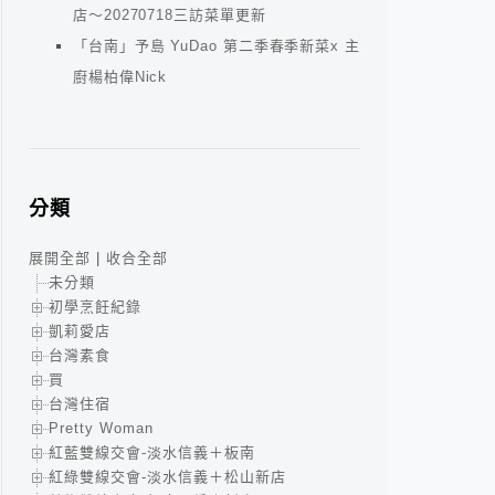
店～20270718三訪菜單更新
「台南」予島 YuDao 第二季春季新菜x 主
廚楊柏偉Nick
分類
展開全部
|
收合全部
未分類
初學烹飪紀錄
凱莉愛店
台灣素食
買
台灣住宿
Pretty Woman
紅藍雙線交會-淡水信義＋板南
紅綠雙線交會-淡水信義＋松山新店