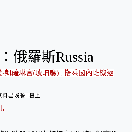
：俄羅斯Russia
堡
-凱薩琳宮
(
琥珀廳
) , 搭乘
國內班機返
料理 晚餐 : 機上
北