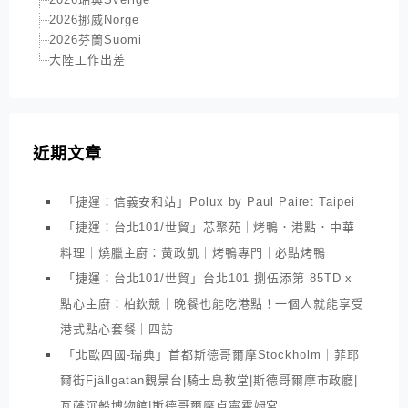
2026挪威Norge
2026芬蘭Suomi
大陸工作出差
近期文章
「捷運：信義安和站」Polux by Paul Pairet Taipei
「捷運：台北101/世貿」芯聚苑｜烤鴨．港點．中華
料理｜燒臘主廚：黃政凱｜烤鴨專門｜必點烤鴨
「捷運：台北101/世貿」台北101 捌伍添第 85TD x
點心主廚：柏欽競｜晚餐也能吃港點！一個人就能享受
港式點心套餐｜四訪
「北歐四國-瑞典」首都斯德哥爾摩Stockholm｜菲耶
爾街Fjällgatan觀景台|騎士島教堂|斯德哥爾摩市政廳|
瓦薩沉船博物館|斯德哥爾摩卓寧霍姆宮