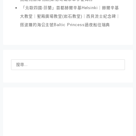
「北歐四國-芬蘭」首都赫爾辛基Helsinki｜赫爾辛基
大教堂｜聖殿廣場教堂(岩石教堂)｜西貝流士紀念碑｜
搭波羅的海公主號Baltic Princess過夜船往瑞典