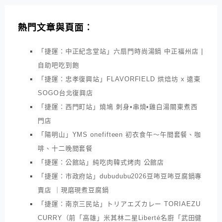
熱門文章與頁面︰
「捷運：中正紀念堂站」六扇門時尚湯鍋 中正福州店 |
自助吧吃到飽
「捷運：忠孝復興站」FLAVORFIELD 烘焙坊 x 遠東
SOGO台北復興店
「捷運：西門町站」燒鳩 刺身•串燒•雞白湯關東煮西
門店
「陽明山」YMS onefifteen 初衣食午～午間套餐、咖
啡、十二晚間套餐
「捷運：公館站」純吃肉韓式烤肉 公館店
「捷運：市政府站」dubudubu2026豆咘豆咘豆腐鍋專
賣店 ｜現磨現煮豆腐鍋
「捷運：南京三民站」トリアエズカレー TORIAEZU
CURRY（前「高雄」米其林二星Liberté名廚「武田健