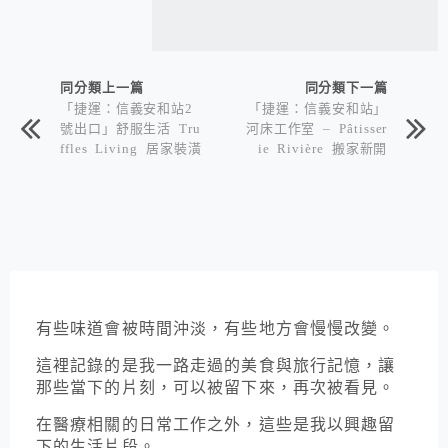
同分類上一篇
同分類下一篇
「捷運：信義安和站2
「捷運：信義安和站」
號出口」舒服生活 Tru
河床工作室 – Pâtisser
ffles Living 居家裝潢
ie Rivière 搬家新開
·咖啡·輕食·甜點
幕
有些味道會被時間沖淡，有些地方會慢慢改變。
這裡記錄的是我一路走過的美食與旅行記憶，讓
那些當下的片刻，可以被留下來，再次被看見。
在醫療相關的日常工作之外，這些是我以興趣留
下的生活片段。