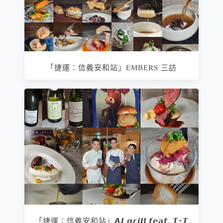
「捷運：信義安和站」EMBERS 三訪
「捷運：信義安和站」𝘼𝙅 𝙜𝙧𝙞𝙡𝙡 𝙛𝙚𝙖𝙩. 𝙏+𝙏