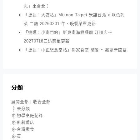
志」來台北 ）
「捷運：大安站」Miznon Taipei 米諾台北 x 以色列
菜 二訪 20260201 午、晚餐菜單更新
「捷運：小南門站」新東南海鮮餐廳 汀州店～
20270718三訪菜單更新
「捷運：中正紀念堂站」郝家食堂 簡餐 ～搬家新開幕
分類
展開全部
|
收合全部
未分類
初學烹飪紀錄
凱莉愛店
台灣素食
買