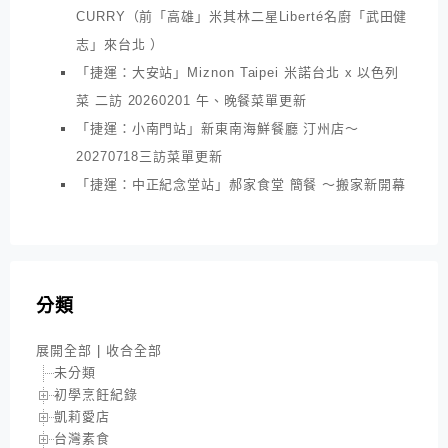
CURRY（前「高雄」米其林二星Liberté名廚「武田健
志」來台北 ）
「捷運：大安站」Miznon Taipei 米諾台北 x 以色列
菜 二訪 20260201 午、晚餐菜單更新
「捷運：小南門站」新東南海鮮餐廳 汀州店～
20270718三訪菜單更新
「捷運：中正紀念堂站」郝家食堂 簡餐 ～搬家新開幕
分類
展開全部
|
收合全部
未分類
初學烹飪紀錄
凱莉愛店
台灣素食