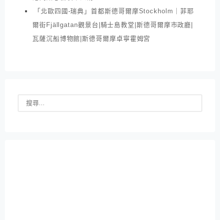
「北歐四國-瑞典」首都斯德哥爾摩Stockholm｜菲耶
爾街Fjällgatan觀景台|騎士島教堂|斯德哥爾摩市政廳|
瓦薩沉船博物館|斯德哥爾摩卓寧霍姆宮