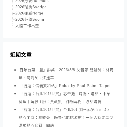
2026丹麥Danmark
2026瑞典Sverige
2026挪威Norge
2026芬蘭Suomi
大陸工作出差
近期文章
百年台菜「豐」辦桌｜2026/8/8 父親節 總舖師：林明
燦、阿海師、江進華
「捷運：信義安和站」Polux by Paul Pairet Taipei
「捷運：台北101/世貿」芯聚苑｜烤鴨．港點．中華
料理｜燒臘主廚：黃政凱｜烤鴨專門｜必點烤鴨
「捷運：台北101/世貿」台北101 捌伍添第 85TD x
點心主廚：柏欽競｜晚餐也能吃港點！一個人就能享受
港式點心套餐｜四訪