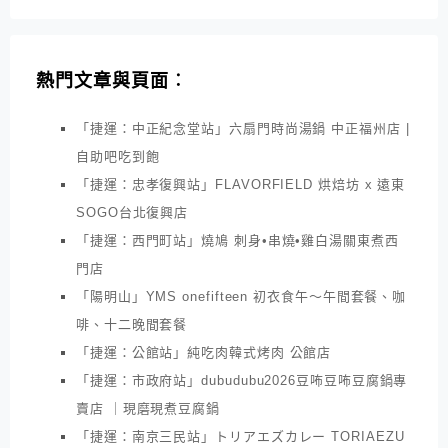
熱門文章與頁面︰
「捷運：中正紀念堂站」六扇門時尚湯鍋 中正福州店 |
自助吧吃到飽
「捷運：忠孝復興站」FLAVORFIELD 烘焙坊 x 遠東
SOGO台北復興店
「捷運：西門町站」燒鳩 刺身•串燒•雞白湯關東煮西
門店
「陽明山」YMS onefifteen 初衣食午～午間套餐、咖
啡、十二晚間套餐
「捷運：公館站」純吃肉韓式烤肉 公館店
「捷運：市政府站」dubudubu2026豆咘豆咘豆腐鍋專
賣店 ｜現磨現煮豆腐鍋
「捷運：南京三民站」トリアエズカレー TORIAEZU