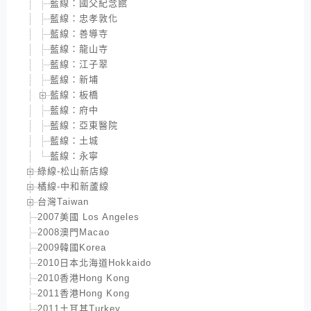
藍線：國父紀念館
藍線：忠孝敦化
藍線：善導寺
藍線：龍山寺
藍線：江子翠
藍線：新埔
藍線：板橋
藍線：府中
藍線：亞東醫院
藍線：土城
藍線：永寧
綠線-松山新店線
橘線-中和新蘆線
台灣Taiwan
2007美國 Los Angeles
2008澳門Macao
2009韓國Korea
2010日本北海道Hokkaido
2010香港Hong Kong
2011香港Hong Kong
2011土耳其Turkey