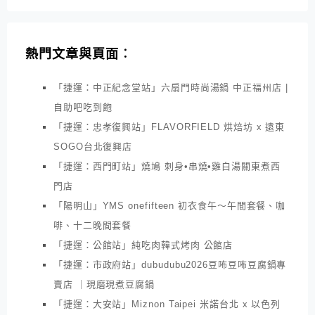
熱門文章與頁面︰
「捷運：中正紀念堂站」六扇門時尚湯鍋 中正福州店 |
自助吧吃到飽
「捷運：忠孝復興站」FLAVORFIELD 烘焙坊 x 遠東
SOGO台北復興店
「捷運：西門町站」燒鳩 刺身•串燒•雞白湯關東煮西
門店
「陽明山」YMS onefifteen 初衣食午～午間套餐、咖
啡、十二晚間套餐
「捷運：公館站」純吃肉韓式烤肉 公館店
「捷運：市政府站」dubudubu2026豆咘豆咘豆腐鍋專
賣店 ｜現磨現煮豆腐鍋
「捷運：大安站」Miznon Taipei 米諾台北 x 以色列