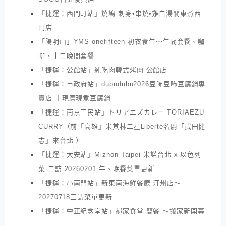
「捷運：西門町站」燒鳩 刺身•串燒•雞白湯關東煮西
門店
「陽明山」YMS onefifteen 初衣食午～午間套餐、咖
啡、十二晚間套餐
「捷運：公館站」純吃肉韓式烤肉 公館店
「捷運：市政府站」dubudubu2026豆咘豆咘豆腐鍋專
賣店 ｜現磨現煮豆腐鍋
「捷運：南京三民站」トリアエズカレー TORIAEZU
CURRY（前「高雄」米其林二星Liberté名廚「武田健
志」來台北 ）
「捷運：大安站」Miznon Taipei 米諾台北 x 以色列
菜 二訪 20260201 午、晚餐菜單更新
「捷運：小南門站」新東南海鮮餐廳 汀州店～
20270718三訪菜單更新
「捷運：中正紀念堂站」郝家食堂 簡餐 ～搬家新開幕