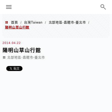
menu
陳凱莉～台北人捷運美食、吃好吃
巧、世界走透透
首頁
台灣Taiwan
北部地區-直轄市-臺北市
/
/
/
陽明山草山行館
2014.04.22
陽明山草山行館
北部地區-直轄市-臺北市