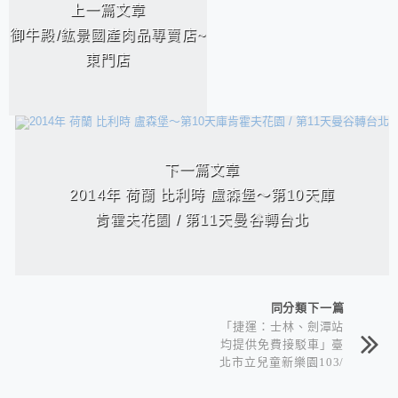
上一篇文章
御牛殿/鈜景國產肉品專賣店~
東門店
下一篇文章
2014年 荷蘭 比利時 盧森堡～第10天庫
肯霍夫花園 / 第11天曼谷轉台北
同分類下一篇
「捷運：士林、劍潭站
均提供免費接駁車」臺
北市立兒童新樂園103/
12/16開幕！一張悠遊
卡可玩遍13項遊樂設施