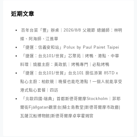
近期文章
百年台菜「豐」辦桌｜2026/8/8 父親節 總舖師：林明
燦、阿海師、江進華
「捷運：信義安和站」Polux by Paul Pairet Taipei
「捷運：台北101/世貿」芯聚苑｜烤鴨．港點．中華
料理｜燒臘主廚：黃政凱｜烤鴨專門｜必點烤鴨
「捷運：台北101/世貿」台北101 捌伍添第 85TD x
點心主廚：柏欽競｜晚餐也能吃港點！一個人就能享受
港式點心套餐｜四訪
「北歐四國-瑞典」首都斯德哥爾摩Stockholm｜菲耶
爾街Fjällgatan觀景台|騎士島教堂|斯德哥爾摩市政廳|
瓦薩沉船博物館|斯德哥爾摩卓寧霍姆宮