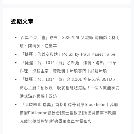
近期文章
百年台菜「豐」辦桌｜2026/8/8 父親節 總舖師：林明
燦、阿海師、江進華
「捷運：信義安和站」Polux by Paul Pairet Taipei
「捷運：台北101/世貿」芯聚苑｜烤鴨．港點．中華
料理｜燒臘主廚：黃政凱｜烤鴨專門｜必點烤鴨
「捷運：台北101/世貿」台北101 捌伍添第 85TD x
點心主廚：柏欽競｜晚餐也能吃港點！一個人就能享受
港式點心套餐｜四訪
「北歐四國-瑞典」首都斯德哥爾摩Stockholm｜菲耶
爾街Fjällgatan觀景台|騎士島教堂|斯德哥爾摩市政廳|
瓦薩沉船博物館|斯德哥爾摩卓寧霍姆宮