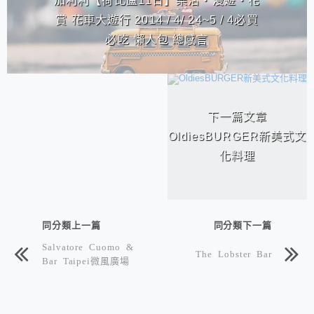
加利利【荷比盧11日】樂活‧漫遊‧花
賞 花車大遊行 2014 / 4/ 24~5 / 4必買
必吃 懶人包 總感言
下一篇文章
OldiesBURGER新美式文
化料理
同分類上一篇
同分類下一篇
Salvatore Cuomo &
The Lobster Bar
Bar Taipei微風廣場