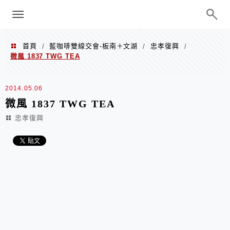
menu
陳凱莉～台北人捷運美食、吃好吃
巧、世界走透透
首頁
藍咖啡雙線交會-板南＋文湖
忠孝復興
/
/
/
微風 1837 TWG TEA
2014.05.06
微風 1837 TWG TEA
忠孝復興