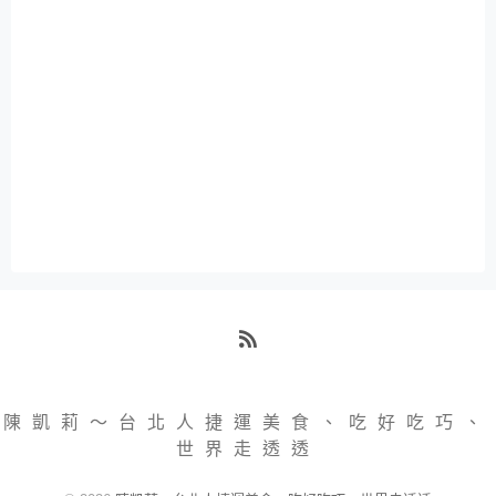
RSS
陳凱莉～台北人捷運美食、吃好吃巧、
世界走透透