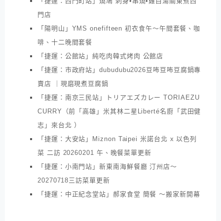
「捷運：西門町站」燒鳩 刺身•串燒•雞白湯關東煮西
門店
「陽明山」YMS onefifteen 初衣食午～午間套餐、咖
啡、十二晚間套餐
「捷運：公館站」純吃肉韓式烤肉 公館店
「捷運：市政府站」dubudubu2026豆咘豆咘豆腐鍋專
賣店 ｜現磨現煮豆腐鍋
「捷運：南京三民站」トリアエズカレー TORIAEZU
CURRY（前「高雄」米其林二星Liberté名廚「武田健
志」來台北 ）
「捷運：大安站」Miznon Taipei 米諾台北 x 以色列
菜 二訪 20260201 午、晚餐菜單更新
「捷運：小南門站」新東南海鮮餐廳 汀州店～
20270718三訪菜單更新
「捷運：中正紀念堂站」郝家食堂 簡餐 ～搬家新開幕