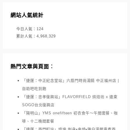
網站人氣統計
今日人氣：
124
累計人氣：
4,968,329
熱門文章與頁面︰
「捷運：中正紀念堂站」六扇門時尚湯鍋 中正福州店 |
自助吧吃到飽
「捷運：忠孝復興站」FLAVORFIELD 烘焙坊 x 遠東
SOGO台北復興店
「陽明山」YMS onefifteen 初衣食午～午間套餐、咖
啡、十二晚間套餐
「捷運：西門町站」燒鳩 刺身•串燒•雞白湯關東煮西