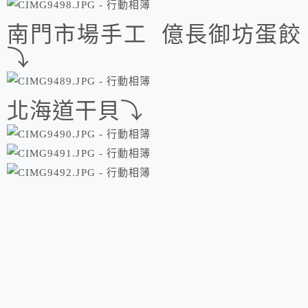
南門市場手工 億長御坊蛋餃
⤵
北海道干貝⤵