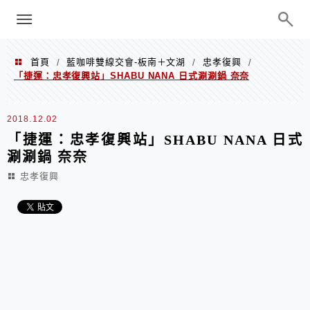
menu
陳凱莉～台北人捷運美食、吃好吃
巧、世界走透透
首頁
藍咖啡雙線交會-板南＋文湖
忠孝復興
/
/
/
「捷運：忠孝復興站」SHABU NANA 日式涮涮鍋 奈奈
2018.12.02
「捷運：忠孝復興站」SHABU NANA 日式
涮涮鍋 奈奈
忠孝復興