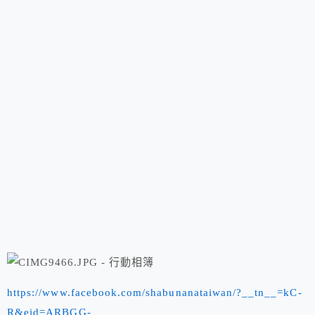
https://www.facebook.com/shabunanataiwan/?__tn__=kC-
R&eid=ARBGG-