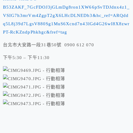
B53ZAKF_7GcFDOJ3jGLmDg8ron1XW66pSvTDJdnx4z1_
VSIG7h3mrVm4ZgpT2gX6LHcDLNEDb3&hc_ref=ARQdd
q5L8j39d7LgsV880Sg1MuS6Xcnd7n43lGd4G26wI8X8zwr
PT-RcKZndpPhkhgc&fref=tag
台北市大安路一段31巷50號 0900 612 070
下午5:30 – 下午11:30