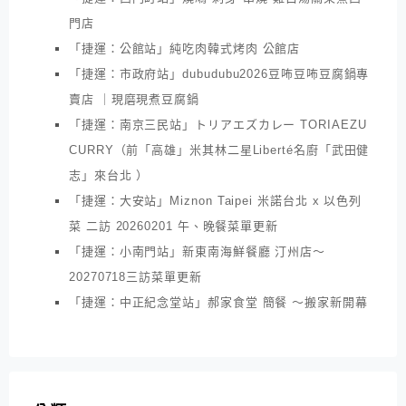
門店
「捷運：公館站」純吃肉韓式烤肉 公館店
「捷運：市政府站」dubudubu2026豆咘豆咘豆腐鍋專
賣店 ｜現磨現煮豆腐鍋
「捷運：南京三民站」トリアエズカレー TORIAEZU
CURRY（前「高雄」米其林二星Liberté名廚「武田健
志」來台北 ）
「捷運：大安站」Miznon Taipei 米諾台北 x 以色列
菜 二訪 20260201 午、晚餐菜單更新
「捷運：小南門站」新東南海鮮餐廳 汀州店～
20270718三訪菜單更新
「捷運：中正紀念堂站」郝家食堂 簡餐 ～搬家新開幕