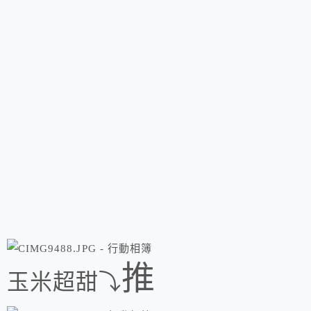
推
玉米超甜⤵