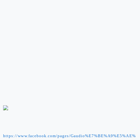
https://www.facebook.com/pages/Gaudio%E7%BE%A9%E5%AE%