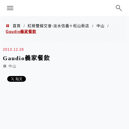
menu
陳凱莉～台北人捷運美食、吃好吃
巧、世界走透透
首頁
紅綠雙線交會-淡水信義＋松山新店
中山
/
/
/
Gaudio義家餐飲
2013.12.28
Gaudio義家餐飲
中山