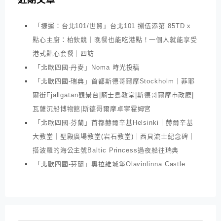
近期文章
「捷運：台北101/世貿」台北101 捌伍添第 85TD x
點心主廚：柏欽競｜晚餐也能吃港點！一個人就能享受
港式點心套餐｜四訪
「北歐四國-丹麥」Noma 時光投稿
「北歐四國-瑞典」首都斯德哥爾摩Stockholm｜菲耶
爾街Fjällgatan觀景台|騎士島教堂|斯德哥爾摩市政廳|
瓦薩沉船博物館|斯德哥爾摩卓寧霍姆宮
「北歐四國-芬蘭」首都赫爾辛基Helsinki｜赫爾辛基
大教堂｜聖殿廣場教堂(岩石教堂)｜西貝流士紀念碑｜
搭波羅的海公主號Baltic Princess過夜船往瑞典
「北歐四國-芬蘭」奧拉維城堡Olavinlinna Castle