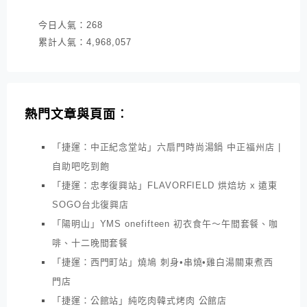
今日人氣：
268
累計人氣：
4,968,057
熱門文章與頁面︰
「捷運：中正紀念堂站」六扇門時尚湯鍋 中正福州店 |
自助吧吃到飽
「捷運：忠孝復興站」FLAVORFIELD 烘焙坊 x 遠東
SOGO台北復興店
「陽明山」YMS onefifteen 初衣食午～午間套餐、咖
啡、十二晚間套餐
「捷運：西門町站」燒鳩 刺身•串燒•雞白湯關東煮西
門店
「捷運：公館站」純吃肉韓式烤肉 公館店