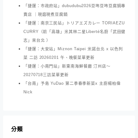
「捷運：市政府站」dubudubu2026豆咘豆咘豆腐鍋專
賣店 ｜現磨現煮豆腐鍋
「捷運：南京三民站」トリアエズカレー TORIAEZU
CURRY（前「高雄」米其林二星Liberté名廚「武田健
志」來台北 ）
「捷運：大安站」Miznon Taipei 米諾台北 x 以色列
菜 二訪 20260201 午、晚餐菜單更新
「捷運：小南門站」新東南海鮮餐廳 汀州店～
20270718三訪菜單更新
「台南」予島 YuDao 第二季春季新菜x 主廚楊柏偉
Nick
分類