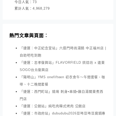
今日人氣：
73
累計人氣：
4,968,279
熱門文章與頁面︰
「捷運：中正紀念堂站」六扇門時尚湯鍋 中正福州店 |
自助吧吃到飽
「捷運：忠孝復興站」FLAVORFIELD 烘焙坊 x 遠東
SOGO台北復興店
「陽明山」YMS onefifteen 初衣食午～午間套餐、咖
啡、十二晚間套餐
「捷運：西門町站」燒鳩 刺身•串燒•雞白湯關東煮西
門店
「捷運：公館站」純吃肉韓式烤肉 公館店
「捷運：市政府站」dubudubu2026豆咘豆咘豆腐鍋專