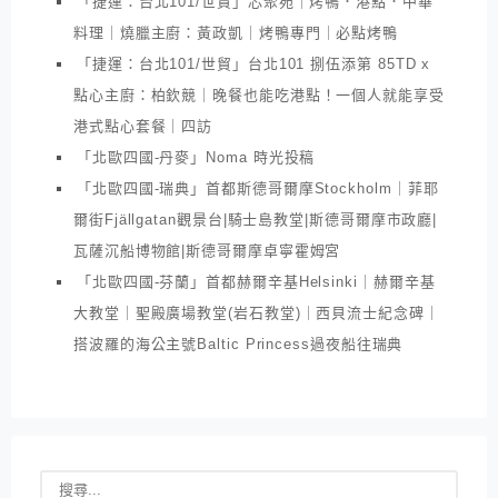
「捷運：台北101/世貿」芯聚苑｜烤鴨．港點．中華
料理｜燒臘主廚：黃政凱｜烤鴨專門｜必點烤鴨
「捷運：台北101/世貿」台北101 捌伍添第 85TD x
點心主廚：柏欽競｜晚餐也能吃港點！一個人就能享受
港式點心套餐｜四訪
「北歐四國-丹麥」Noma 時光投稿
「北歐四國-瑞典」首都斯德哥爾摩Stockholm｜菲耶
爾街Fjällgatan觀景台|騎士島教堂|斯德哥爾摩市政廳|
瓦薩沉船博物館|斯德哥爾摩卓寧霍姆宮
「北歐四國-芬蘭」首都赫爾辛基Helsinki｜赫爾辛基
大教堂｜聖殿廣場教堂(岩石教堂)｜西貝流士紀念碑｜
搭波羅的海公主號Baltic Princess過夜船往瑞典