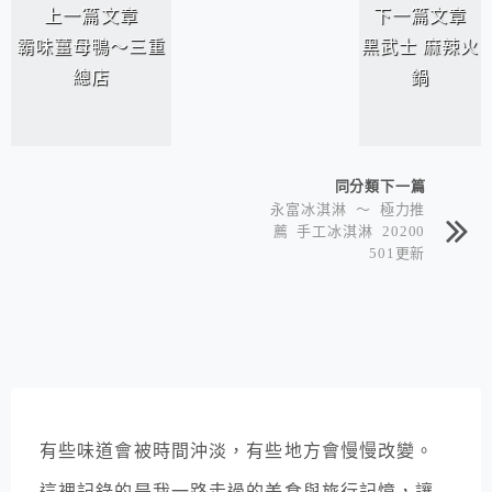
上一篇文章
下一篇文章
霸味薑母鴨～三重
黑武士 麻辣火
總店
鍋
同分類下一篇
永富冰淇淋 ～ 極力推
薦 手工冰淇淋 20200
501更新
有些味道會被時間沖淡，有些地方會慢慢改變。
這裡記錄的是我一路走過的美食與旅行記憶，讓