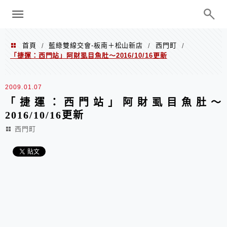
menu
陳凱莉～台北人捷運美食、吃好吃
巧、世界走透透
首頁
藍綠雙線交會-板南＋松山新店
西門町
/
/
/
「捷運：西門站」阿財虱目魚肚～2016/10/16更新
2009.01.07
「捷運：西門站」阿財虱目魚肚～
2016/10/16更新
西門町