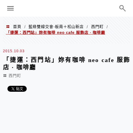
menu
陳凱莉～台北人捷運美食、吃好吃
巧、世界走透透
首頁
藍綠雙線交會-板南＋松山新店
西門町
/
/
/
「捷運：西門站」妳有咖啡 neo cafe 服飾店 · 咖啡廳
2015.10.03
「捷運：西門站」妳有咖啡 neo cafe 服飾
店 · 咖啡廳
西門町