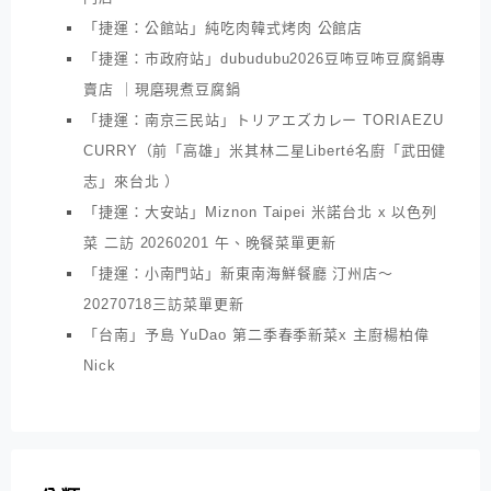
「捷運：公館站」純吃肉韓式烤肉 公館店
「捷運：市政府站」dubudubu2026豆咘豆咘豆腐鍋專
賣店 ｜現磨現煮豆腐鍋
「捷運：南京三民站」トリアエズカレー TORIAEZU
CURRY（前「高雄」米其林二星Liberté名廚「武田健
志」來台北 ）
「捷運：大安站」Miznon Taipei 米諾台北 x 以色列
菜 二訪 20260201 午、晚餐菜單更新
「捷運：小南門站」新東南海鮮餐廳 汀州店～
20270718三訪菜單更新
「台南」予島 YuDao 第二季春季新菜x 主廚楊柏偉
Nick