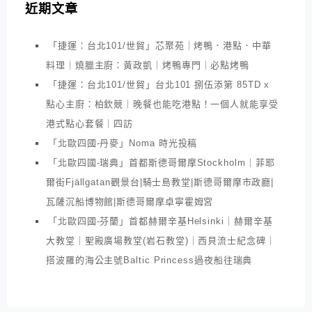
近期文章
「捷運：台北101/世貿」芯聚苑｜烤鴨．港點．中華
料理｜燒臘主廚：黃政凱｜烤鴨專門｜必點烤鴨
「捷運：台北101/世貿」台北101 捌伍添第 85TD x
點心主廚：柏欽競｜晚餐也能吃港點！一個人就能享受
港式點心套餐｜四訪
「北歐四國-丹麥」Noma 時光投稿
「北歐四國-瑞典」首都斯德哥爾摩Stockholm｜菲耶
爾街Fjällgatan觀景台|騎士島教堂|斯德哥爾摩市政廳|
瓦薩沉船博物館|斯德哥爾摩卓寧霍姆宮
「北歐四國-芬蘭」首都赫爾辛基Helsinki｜赫爾辛基
大教堂｜聖殿廣場教堂(岩石教堂)｜西貝流士紀念碑｜
搭波羅的海公主號Baltic Princess過夜船往瑞典