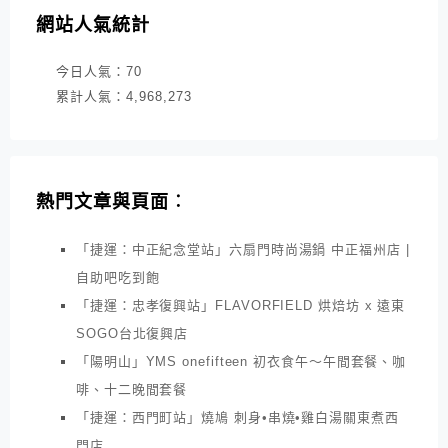
網站人氣統計
今日人氣：
70
累計人氣：
4,968,273
熱門文章與頁面︰
「捷運：中正紀念堂站」六扇門時尚湯鍋 中正福州店 |
自助吧吃到飽
「捷運：忠孝復興站」FLAVORFIELD 烘焙坊 x 遠東
SOGO台北復興店
「陽明山」YMS onefifteen 初衣食午～午間套餐、咖
啡、十二晚間套餐
「捷運：西門町站」燒鳩 刺身•串燒•雞白湯關東煮西
門店