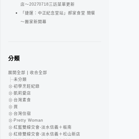
店～20270718三訪菜單更新
「捷運：中正紀念堂站」郝家食堂 簡餐
～搬家新開幕
分類
展開全部
|
收合全部
未分類
初學烹飪紀錄
凱莉愛店
台灣素食
買
台灣住宿
Pretty Woman
紅藍雙線交會-淡水信義＋板南
紅綠雙線交會-淡水信義＋松山新店