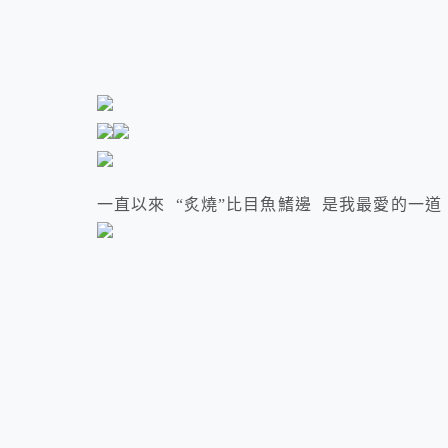
一直以來 “炙燒”比目魚鰭邊 是我最愛的一