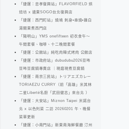
「捷運：忠孝復興站」FLAVORFIELD 烘
焙坊 x 遠東SOGO台北復興店
「捷運：西門町站」燒鳩 刺身•串燒•雞白
湯關東煮西門店
「陽明山」YMS onefifteen 初衣食午～
午間套餐、咖啡、十二晚間套餐
「捷運：公館站」純吃肉韓式烤肉 公館店
「捷運：市政府站」dubudubu2026豆咘
豆咘豆腐鍋專賣店 ｜現磨現煮豆腐鍋
「捷運：南京三民站」トリアエズカレー
TORIAEZU CURRY（前「高雄」米其林
二星Liberté名廚「武田健志」來台北 ）
「捷運：大安站」Miznon Taipei 米諾台
北 x 以色列菜 二訪 20260201 午、晚餐
菜單更新
「捷運：小南門站」新東南海鮮餐廳 汀州