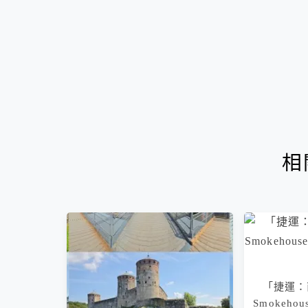
相
「捷運：南
Smokehou