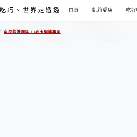
吃巧、世界走透透
首頁
凱莉愛店
吃好
南港軟體園區-小高玉迴轉壽司
/