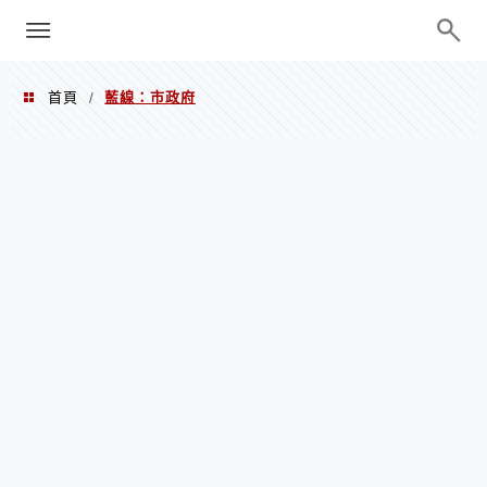
menu
陳凱莉～台北人捷運美食、吃好吃
巧、世界走透透
首頁
藍線：市政府
/
藍線：市政府