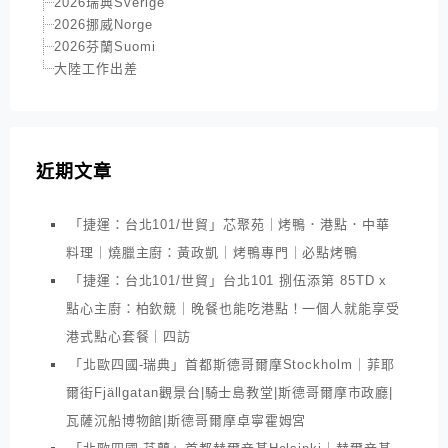
2026瑞典Sverige
2026挪威Norge
2026芬蘭Suomi
大陸工作出差
近期文章
「捷運：台北101/世貿」芯聚苑｜烤鴨．港點．中華
料理｜燒臘主廚：黃政凱｜烤鴨專門｜必點烤鴨
「捷運：台北101/世貿」台北101 捌伍添第 85TD x
點心主廚：柏欽競｜晚餐也能吃港點！一個人就能享受
港式點心套餐｜四訪
「北歐四國-瑞典」首都斯德哥爾摩Stockholm｜菲耶
爾街Fjällgatan觀景台|騎士島教堂|斯德哥爾摩市政廳|
瓦薩沉船博物館|斯德哥爾摩卓寧霍姆宮