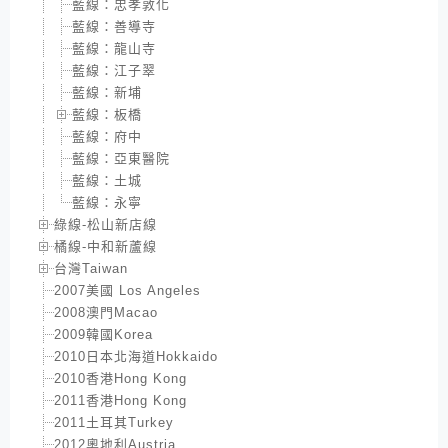
藍線：忠孝敦化
藍線：善導寺
藍線：龍山寺
藍線：江子翠
藍線：新埔
藍線：板橋
藍線：府中
藍線：亞東醫院
藍線：土城
藍線：永寧
綠線-松山新店線
橘線-中和新蘆線
台灣Taiwan
2007美國 Los Angeles
2008澳門Macao
2009韓國Korea
2010日本北海道Hokkaido
2010香港Hong Kong
2011香港Hong Kong
2011土耳其Turkey
2012奧地利Austria