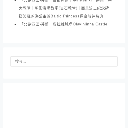
「北歐四國-芬蘭」首都赫爾辛基Helsinki｜赫爾辛基
大教堂｜聖殿廣場教堂(岩石教堂)｜西貝流士紀念碑｜
搭波羅的海公主號Baltic Princess過夜船往瑞典
「北歐四國-芬蘭」奧拉維城堡Olavinlinna Castle