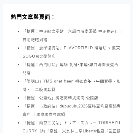
熱門文章與頁面︰
「捷運：中正紀念堂站」六扇門時尚湯鍋 中正福州店 |
自助吧吃到飽
「捷運：忠孝復興站」FLAVORFIELD 烘焙坊 x 遠東
SOGO台北復興店
「捷運：西門町站」燒鳩 刺身•串燒•雞白湯關東煮西
門店
「陽明山」YMS onefifteen 初衣食午～午間套餐、咖
啡、十二晚間套餐
「捷運：公館站」純吃肉韓式烤肉 公館店
「捷運：市政府站」dubudubu2026豆咘豆咘豆腐鍋專
賣店 ｜現磨現煮豆腐鍋
「捷運：南京三民站」トリアエズカレー TORIAEZU
CURRY（前「高雄」米其林二星Liberté名廚「武田健