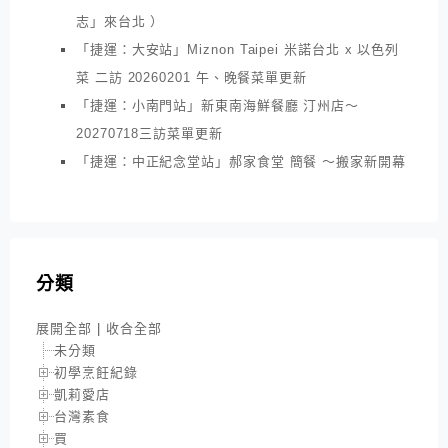
志」來台北 ）
「捷運：大安站」Miznon Taipei 米諾台北 x 以色列
菜 二訪 20260201 午、晚餐菜單更新
「捷運：小南門站」新東南海鮮餐廳 汀州店～
20270718三訪菜單更新
「捷運：中正紀念堂站」郝家食堂 簡餐 ～搬家新開幕
分類
展開全部
|
收合全部
未分類
初學烹飪紀錄
凱莉愛店
台灣素食
買