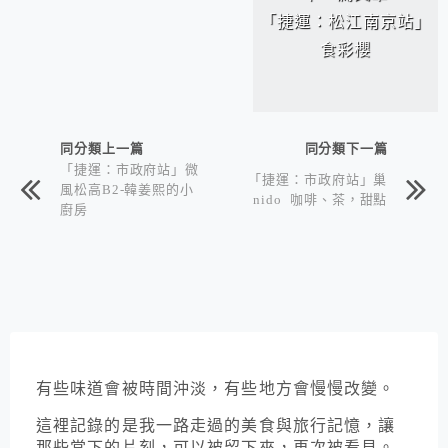
「捷運：松江南京站」
食彩櫻
同分類上一篇
同分類下一篇
「捷運：市政府站」微
「捷運：市政府站」巢
風松高B2-韓姜熙的小
nido 咖啡、茶，甜點
廚房
有些味道會被時間沖淡，有些地方會慢慢改變。
這裡記錄的是我一路走過的美食與旅行記憶，讓
那些當下的片刻，可以被留下來，再次被看見。