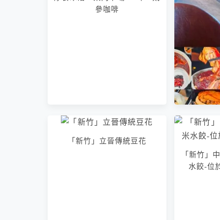
參咖啡
「新竹」立晉傳統豆花
「新竹」中
水餃-位
「捷運：台
101 捌伍
廚：柏欽
點！一個