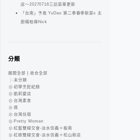
店～20270718三訪菜單更新
「台南」予島 YuDao 第二季春季新菜x 主
廚楊柏偉Nick
分類
展開全部
|
收合全部
未分類
初學烹飪紀錄
凱莉愛店
台灣素食
買
台灣住宿
Pretty Woman
紅藍雙線交會-淡水信義＋板南
紅綠雙線交會-淡水信義＋松山新店