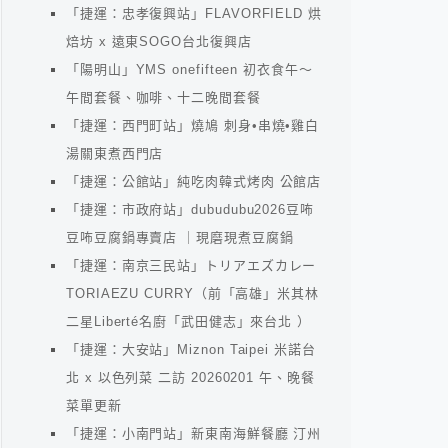
「捷運：忠孝復興站」FLAVORFIELD 烘
焙坊 x 遠東SOGO台北復興店
「陽明山」YMS onefifteen 初衣食午～
午間套餐、咖啡、十二晚間套餐
「捷運：西門町站」燒鳩 刺身•串燒•雞白
湯關東煮西門店
「捷運：公館站」純吃肉韓式烤肉 公館店
「捷運：市政府站」dubudubu2026豆咘
豆咘豆腐鍋專賣店 ｜現磨現煮豆腐鍋
「捷運：南京三民站」トリアエズカレー
TORIAEZU CURRY（前「高雄」米其林
二星Liberté名廚「武田健志」來台北 ）
「捷運：大安站」Miznon Taipei 米諾台
北 x 以色列菜 二訪 20260201 午、晚餐
菜單更新
「捷運：小南門站」新東南海鮮餐廳 汀州