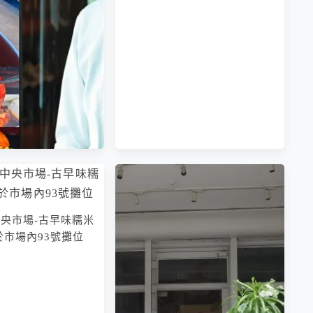
央市場-古早味糯米
於市場內93號攤位
北101/世貿」台北
添第 85TD x 點心主
競｜晚餐也能吃港
人就能享受港式點心