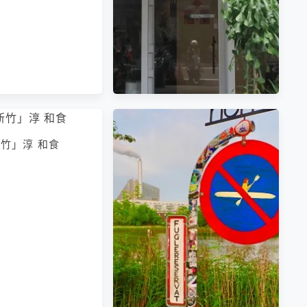
套餐｜四訪
竹」淳 和食
「新竹」高宅 ใจเกา (預約制)