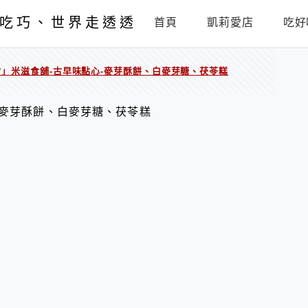
吃巧、世界走透透
首頁
凱莉愛店
吃好
竹」米滋食舖-古早味點心-麥芽酥餅、白麥芽糖、茯苓糕
-麥芽酥餅、白麥芽糖、茯苓糕