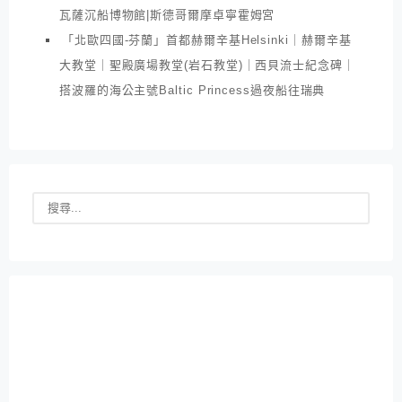
瓦薩沉船博物館|斯德哥爾摩卓寧霍姆宮
「北歐四國-芬蘭」首都赫爾辛基Helsinki｜赫爾辛基
大教堂｜聖殿廣場教堂(岩石教堂)｜西貝流士紀念碑｜
搭波羅的海公主號Baltic Princess過夜船往瑞典