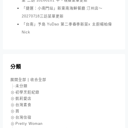
菜 二訪 20260201 午、晚餐菜單更新
「捷運：小南門站」新東南海鮮餐廳 汀州店～
20270718三訪菜單更新
「台南」予島 YuDao 第二季春季新菜x 主廚楊柏偉
Nick
分類
展開全部
|
收合全部
未分類
初學烹飪紀錄
凱莉愛店
台灣素食
買
台灣住宿
Pretty Woman