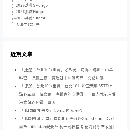
2026瑞典Sverige
2026挪威Norge
2026芬蘭Suomi
大陸工作出差
近期文章
「捷運：台北101/世貿」芯聚苑｜烤鴨．港點．中華
料理｜燒臘主廚：黃政凱｜烤鴨專門｜必點烤鴨
「捷運：台北101/世貿」台北101 捌伍添第 85TD x
點心主廚：柏欽競｜晚餐也能吃港點！一個人就能享受
港式點心套餐｜四訪
「北歐四國-丹麥」Noma 時光投稿
「北歐四國-瑞典」首都斯德哥爾摩Stockholm｜菲耶
爾街Fjällgatan觀景台|騎士島教堂|斯德哥爾摩市政廳|