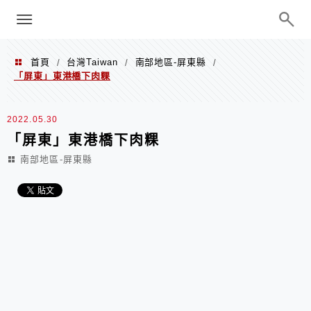
menu
陳凱莉～台北人捷運美食、吃好吃
巧、世界走透透
首頁
台灣Taiwan
南部地區-屏東縣
/
/
/
「屏東」東港橋下肉粿
2022.05.30
「屏東」東港橋下肉粿
南部地區-屏東縣