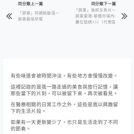
同分類上一篇
同分類下一篇
「屏東」漁郎生魚片～
「屏東」阿卿姐飯湯～
屏東東港-華僑市場內-
屏東最強早餐
攤位號碼331（代煮區
旁）
有些味道會被時間沖淡，有些地方會慢慢改變。
這裡記錄的是我一路走過的美食與旅行記憶，讓
那些當下的片刻，可以被留下來，再次被看見。
在醫療相關的日常工作之外，這些是我以興趣留
下的生活片段。
如果有一天更新變少了，也只是生活走到了不同
的節奏。