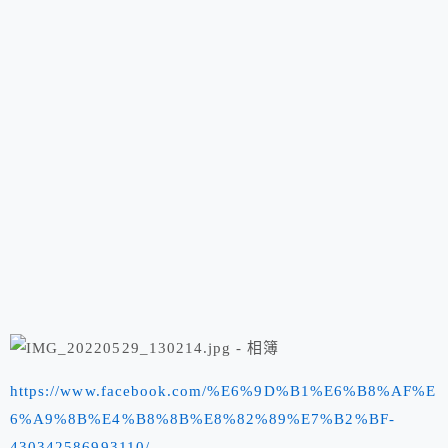
https://www.facebook.com/%E6%9D%B1%E6%B8%AF%E
6%A9%8B%E4%B8%8B%E8%82%89%E7%B2%BF-
430342586993110/