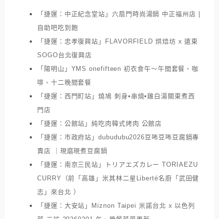
「捷運：中正紀念堂站」六扇門時尚湯鍋 中正福州店 |
自助吧吃到飽
「捷運：忠孝復興站」FLAVORFIELD 烘焙坊 x 遠東
SOGO台北復興店
「陽明山」YMS onefifteen 初衣食午～午間套餐、咖
啡、十二晚間套餐
「捷運：西門町站」燒鳩 刺身•串燒•雞白湯關東煮西
門店
「捷運：公館站」純吃肉韓式烤肉 公館店
「捷運：市政府站」dubudubu2026豆咘豆咘豆腐鍋專
賣店 ｜現磨現煮豆腐鍋
「捷運：南京三民站」トリアエズカレー TORIAEZU
CURRY（前「高雄」米其林二星Liberté名廚「武田健
志」來台北 ）
「捷運：大安站」Miznon Taipei 米諾台北 x 以色列