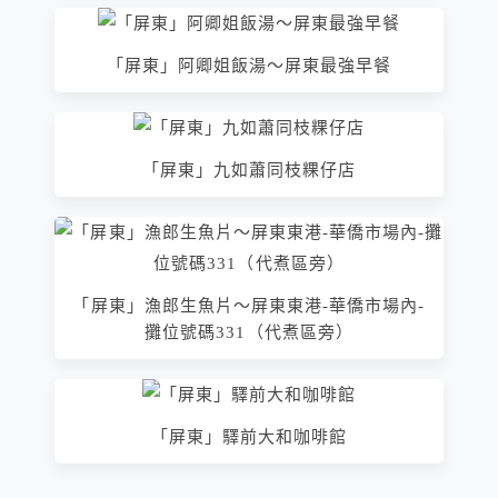
「屏東」阿卿姐飯湯～屏東最強早餐
「屏東」九如蕭同枝粿仔店
「屏東」漁郎生魚片～屏東東港-華僑市場內-
攤位號碼331（代煮區旁）
「屏東」驛前大和咖啡館