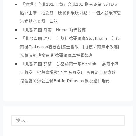
「捷運：台北101/世貿」台北101 捌伍添第 85TD x
點心主廚：柏欽競｜晚餐也能吃港點！一個人就能享受
港式點心套餐｜四訪
「北歐四國-丹麥」Noma 時光投稿
「北歐四國-瑞典」首都斯德哥爾摩Stockholm｜菲耶
爾街Fjällgatan觀景台|騎士島教堂|斯德哥爾摩市政廳|
瓦薩沉船博物館|斯德哥爾摩卓寧霍姆宮
「北歐四國-芬蘭」首都赫爾辛基Helsinki｜赫爾辛基
大教堂｜聖殿廣場教堂(岩石教堂)｜西貝流士紀念碑｜
搭波羅的海公主號Baltic Princess過夜船往瑞典