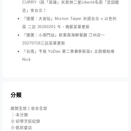
CURRY（前「高雄」米其林二星Liberté名廚「武田健
志」來台北 ）
「捷運：大安站」Miznon Taipei 米諾台北 x 以色列
菜 二訪 20260201 午、晚餐菜單更新
「捷運：小南門站」新東南海鮮餐廳 汀州店～
20270718三訪菜單更新
「台南」予島 YuDao 第二季春季新菜x 主廚楊柏偉
Nick
分類
展開全部
|
收合全部
未分類
初學烹飪紀錄
凱莉愛店