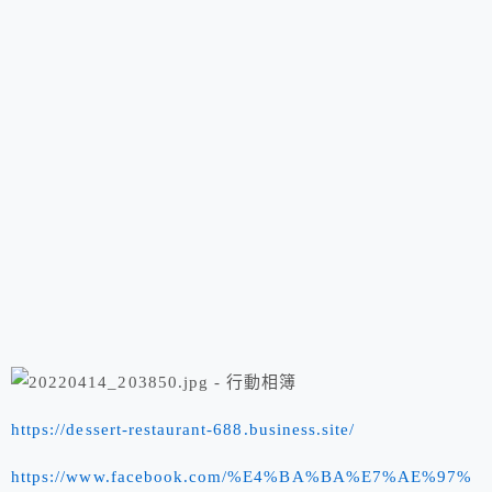
https://dessert-restaurant-688.business.site/
https://www.facebook.com/%E4%BA%BA%E7%AE%97%