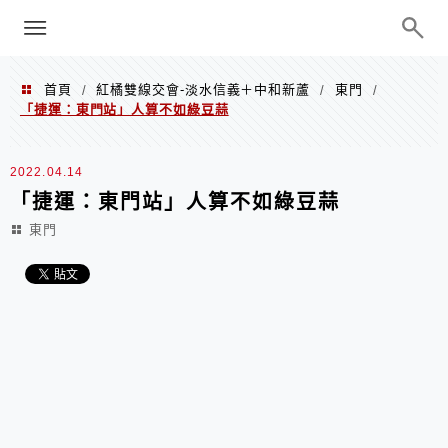
menu
陳凱莉～台北人捷運美食、吃好吃
巧、世界走透透
首頁
紅橘雙線交會-淡水信義＋中和新蘆
東門
/
/
/
「捷運：東門站」人算不如綠豆蒜
2022.04.14
「捷運：東門站」人算不如綠豆蒜
東門