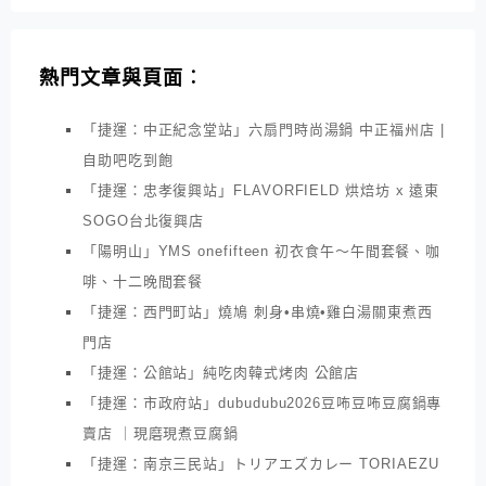
熱門文章與頁面︰
「捷運：中正紀念堂站」六扇門時尚湯鍋 中正福州店 |
自助吧吃到飽
「捷運：忠孝復興站」FLAVORFIELD 烘焙坊 x 遠東
SOGO台北復興店
「陽明山」YMS onefifteen 初衣食午～午間套餐、咖
啡、十二晚間套餐
「捷運：西門町站」燒鳩 刺身•串燒•雞白湯關東煮西
門店
「捷運：公館站」純吃肉韓式烤肉 公館店
「捷運：市政府站」dubudubu2026豆咘豆咘豆腐鍋專
賣店 ｜現磨現煮豆腐鍋
「捷運：南京三民站」トリアエズカレー TORIAEZU