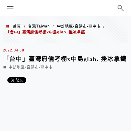
menu
陳凱莉～台北人捷運美食、吃好吃
巧、世界走透透
首頁
台灣Taiwan
中部地區-直轄市-臺中市
/
/
/
「台中」臺灣府儒考棚x中島glab. 挫冰拿鐵
2022.04.08
「台中」臺灣府儒考棚x中島glab. 挫冰拿鐵
中部地區-直轄市-臺中市