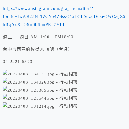
https://www.instagram.com/graphicmatter/?
fbclid=IwAR23NFlWaYo4ZSssQ1aTGbSdzoDoseOWCzgZ5
hBqAxXTQ9n6b8imPRu7VLI
週三 — 週日 AM11:00 – PM18:00
台中市⻄區府後街38-8號（考棚）
04-2221-6573