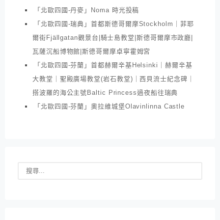
「北歐四國-丹麥」Noma 時光投稿
「北歐四國-瑞典」首都斯德哥爾摩Stockholm｜菲耶
爾街Fjällgatan觀景台|騎士島教堂|斯德哥爾摩市政廳|
瓦薩沉船博物館|斯德哥爾摩卓寧霍姆宮
「北歐四國-芬蘭」首都赫爾辛基Helsinki｜赫爾辛基
大教堂｜聖殿廣場教堂(岩石教堂)｜西貝流士紀念碑｜
搭波羅的海公主號Baltic Princess過夜船往瑞典
「北歐四國-芬蘭」奧拉維城堡Olavinlinna Castle