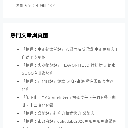
累計人氣：
4,968,102
熱門文章與頁面︰
「捷運：中正紀念堂站」六扇門時尚湯鍋 中正福州店 |
自助吧吃到飽
「捷運：忠孝復興站」FLAVORFIELD 烘焙坊 x 遠東
SOGO台北復興店
「捷運：西門町站」燒鳩 刺身•串燒•雞白湯關東煮西
門店
「陽明山」YMS onefifteen 初衣食午～午間套餐、咖
啡、十二晚間套餐
「捷運：公館站」純吃肉韓式烤肉 公館店
「捷運：市政府站」dubudubu2026豆咘豆咘豆腐鍋專