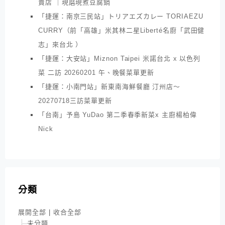
賣店 ｜現磨現煮豆腐鍋
「捷運：南京三民站」トリアエズカレー TORIAEZU
CURRY（前「高雄」米其林二星Liberté名廚「武田健
志」來台北 ）
「捷運：大安站」Miznon Taipei 米諾台北 x 以色列
菜 二訪 20260201 午、晚餐菜單更新
「捷運：小南門站」新東南海鮮餐廳 汀州店～
20270718三訪菜單更新
「台南」予島 YuDao 第二季春季新菜x 主廚楊柏偉
Nick
分類
展開全部
|
收合全部
未分類