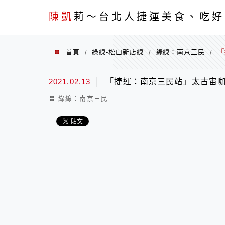
menu
陳凱
莉～台北人捷運美食、吃好
首頁
綠線-松山新店線
綠線：南京三民
「
/
/
/
2021.02.13
「捷運：南京三民站」太古宙咖啡 Ar
綠線：南京三民