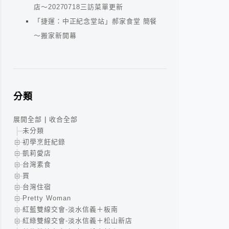
店～20270718三訪菜單更新
「捷運：中正紀念堂站」郝家食堂 簡餐
～搬家新開幕
分類
展開全部
|
收合全部
未分類
初學烹飪紀錄
凱莉愛店
台灣素食
買
台灣住宿
Pretty Woman
紅藍雙線交會-淡水信義＋板南
紅綠雙線交會-淡水信義＋松山新店