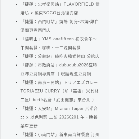
「捷運：忠孝復興站」FLAVORFIELD 烘
焙坊 x 遠東SOGO台北復興店
「捷運：西門町站」燒鳩 刺身•串燒•雞白
湯關東煮西門店
「陽明山」YMS onefifteen 初衣食午～
午間套餐、咖啡、十二晚間套餐
「捷運：公館站」純吃肉韓式烤肉 公館店
「捷運：市政府站」dubudubu2026豆咘
豆咘豆腐鍋專賣店 ｜現磨現煮豆腐鍋
「捷運：南京三民站」トリアエズカレー
TORIAEZU CURRY（前「高雄」米其林
二星Liberté名廚「武田健志」來台北 ）
「捷運：大安站」Miznon Taipei 米諾台
北 x 以色列菜 二訪 20260201 午、晚餐
菜單更新
「捷運：小南門站」新東南海鮮餐廳 汀州