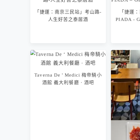
「捷運：南京三民站」考山路-
「捷運：
人生好苦之泰居酒
PIADA - 
「捷運：南京三民站」仄時 ’
ZES｜衣·食·堂 馬來西亞小食
堂
Taverna De ' Medici 梅帝騎小
酒館 義大利餐廳 · 酒吧