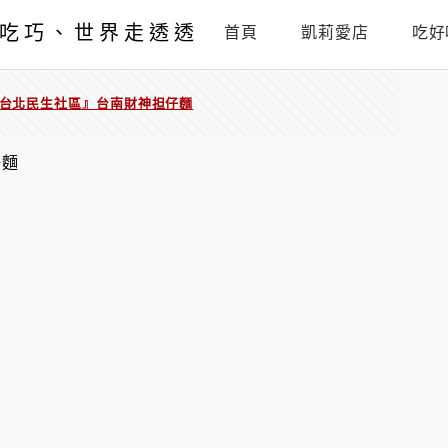
吃巧、世界走透透
首頁
凱莉愛店
吃好
台北民生社區』台南財神担仔麵
仔麵