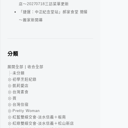
店～20270718三訪菜單更新
「捷運：中正紀念堂站」郝家食堂 簡餐
～搬家新開幕
分類
展開全部
|
收合全部
未分類
初學烹飪紀錄
凱莉愛店
台灣素食
買
台灣住宿
Pretty Woman
紅藍雙線交會-淡水信義＋板南
紅綠雙線交會-淡水信義＋松山新店