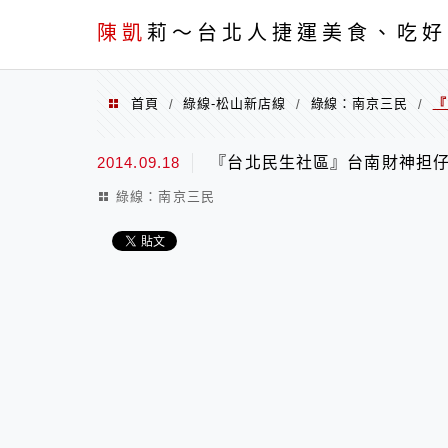
menu
陳凱
莉～台北人捷運美食、吃好
首頁
綠線-松山新店線
綠線：南京三民
『
/
/
/
2014.09.18
『台北民生社區』台南財神担
綠線：南京三民