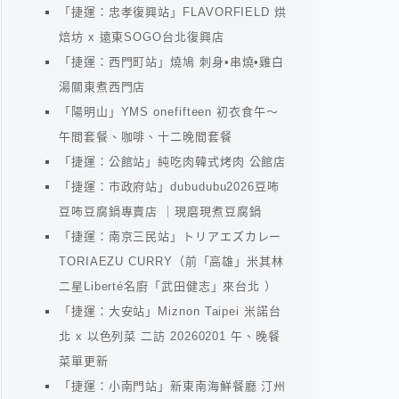
「捷運：忠孝復興站」FLAVORFIELD 烘
焙坊 x 遠東SOGO台北復興店
「捷運：西門町站」燒鳩 刺身•串燒•雞白
湯關東煮西門店
「陽明山」YMS onefifteen 初衣食午～
午間套餐、咖啡、十二晚間套餐
「捷運：公館站」純吃肉韓式烤肉 公館店
「捷運：市政府站」dubudubu2026豆咘
豆咘豆腐鍋專賣店 ｜現磨現煮豆腐鍋
「捷運：南京三民站」トリアエズカレー
TORIAEZU CURRY（前「高雄」米其林
二星Liberté名廚「武田健志」來台北 ）
「捷運：大安站」Miznon Taipei 米諾台
北 x 以色列菜 二訪 20260201 午、晚餐
菜單更新
「捷運：小南門站」新東南海鮮餐廳 汀州