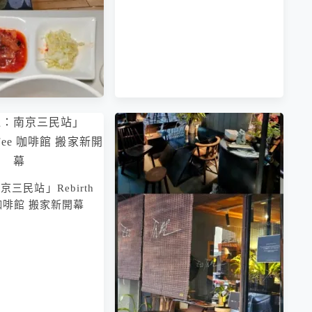
三民站」Rebirth
南京三民站」老楊在
e 咖啡館 搬家新開幕
erlou 預約制牛肉麵