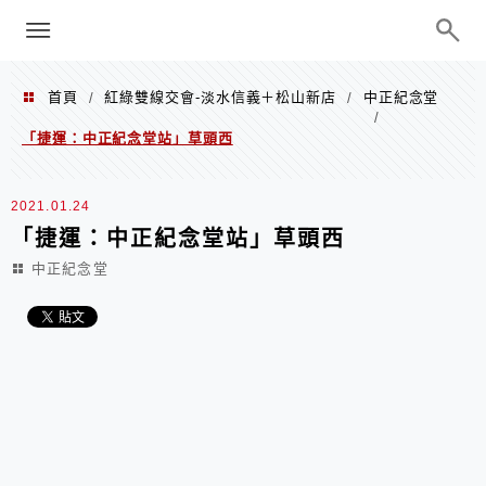
menu
陳凱莉～台北人捷運美食、吃好吃
巧、世界走透透
首頁
紅綠雙線交會-淡水信義＋松山新店
中正紀念堂
/
/
/
「捷運：中正紀念堂站」草頭西
2021.01.24
「捷運：中正紀念堂站」草頭西
中正紀念堂