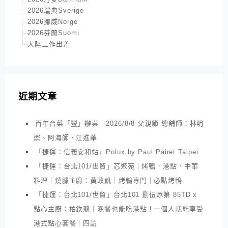
2026瑞典Sverige
2026挪威Norge
2026芬蘭Suomi
大陸工作出差
近期文章
百年台菜「豐」辦桌｜2026/8/8 父親節 總舖師：林明
燦、阿海師、江進華
「捷運：信義安和站」Polux by Paul Pairet Taipei
「捷運：台北101/世貿」芯聚苑｜烤鴨．港點．中華
料理｜燒臘主廚：黃政凱｜烤鴨專門｜必點烤鴨
「捷運：台北101/世貿」台北101 捌伍添第 85TD x
點心主廚：柏欽競｜晚餐也能吃港點！一個人就能享受
港式點心套餐｜四訪