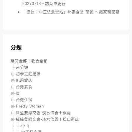
20270718三訪菜單更新
「捷運：中正紀念堂站」郝家食堂 簡餐 ～搬家新開幕
分類
展開全部
|
收合全部
未分類
初學烹飪紀錄
凱莉愛店
台灣素食
買
台灣住宿
Pretty Woman
紅藍雙線交會-淡水信義＋板南
紅綠雙線交會-淡水信義＋松山新店
中山