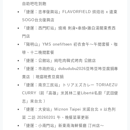
自助吧吃到飽
「捷運：忠孝復興站」FLAVORFIELD 烘焙坊 x 遠東
SOGO台北復興店
「捷運：西門町站」燒鳩 刺身•串燒•雞白湯關東煮西
門店
「陽明山」YMS onefifteen 初衣食午～午間套餐、咖
啡、十二晚間套餐
「捷運：公館站」純吃肉韓式烤肉 公館店
「捷運：市政府站」dubudubu2026豆咘豆咘豆腐鍋專
賣店 ｜現磨現煮豆腐鍋
「捷運：南京三民站」トリアエズカレー TORIAEZU
CURRY（前「高雄」米其林二星Liberté名廚「武田健
志」來台北 ）
「捷運：大安站」Miznon Taipei 米諾台北 x 以色列
菜 二訪 20260201 午、晚餐菜單更新
「捷運：小南門站」新東南海鮮餐廳 汀州店～