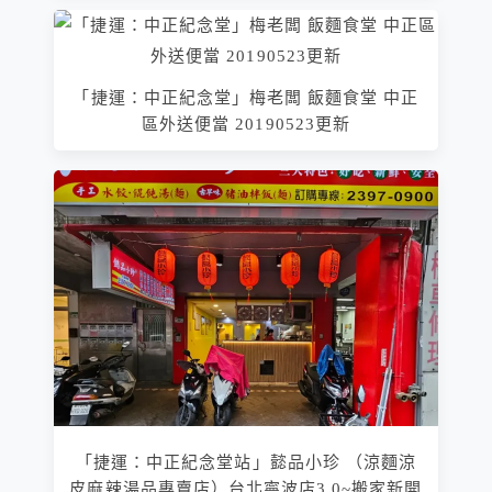
「捷運：中正紀念堂」梅老闆 飯麵食堂 中正
區外送便當 20190523更新
「捷運：中正紀念堂站」懿品小珍 （涼麵涼
皮麻辣湯品專賣店）台北寧波店3.0~搬家新開