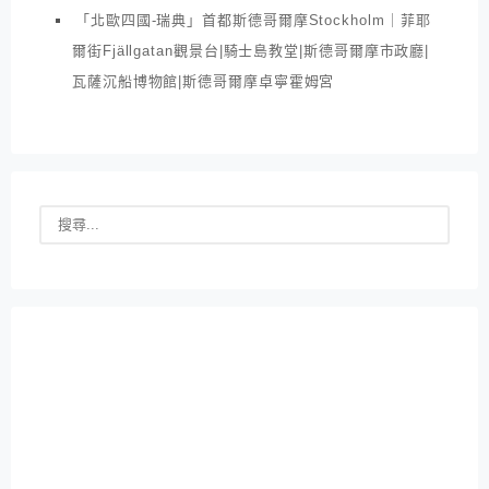
「北歐四國-瑞典」首都斯德哥爾摩Stockholm｜菲耶
爾街Fjällgatan觀景台|騎士島教堂|斯德哥爾摩市政廳|
瓦薩沉船博物館|斯德哥爾摩卓寧霍姆宮