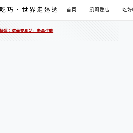
吃巧、世界走透透
首頁
凱莉愛店
吃好
捷運：信義安和站」老李牛雜
雜