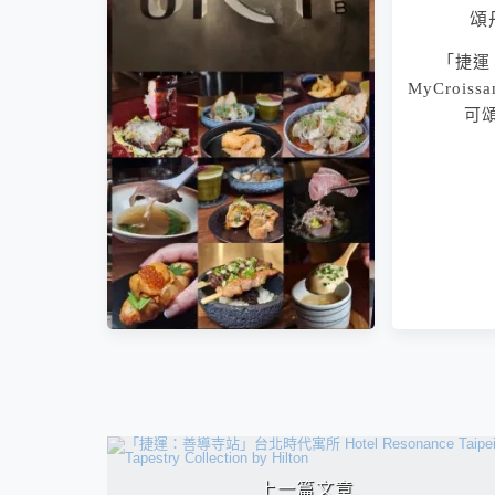
「捷運
「捷運：
MyCroissa
Lab Chef
可
林三星名廚
相連文章
上一篇文章
「捷運：信義安和站」Sky