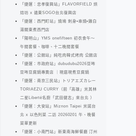
「捷運：忠孝復興站」FLAVORFIELD 烘
焙坊 x 遠東SOGO台北復興店
「捷運：西門町站」燒鳩 刺身•串燒•雞白
湯關東煮西門店
「陽明山」YMS onefifteen 初衣食午～
午間套餐、咖啡、十二晚間套餐
「捷運：公館站」純吃肉韓式烤肉 公館店
「捷運：市政府站」dubudubu2026豆咘
豆咘豆腐鍋專賣店 ｜現磨現煮豆腐鍋
「捷運：南京三民站」トリアエズカレー
TORIAEZU CURRY（前「高雄」米其林
二星Liberté名廚「武田健志」來台北 ）
「捷運：大安站」Miznon Taipei 米諾台
北 x 以色列菜 二訪 20260201 午、晚餐
菜單更新
「捷運：小南門站」新東南海鮮餐廳 汀州