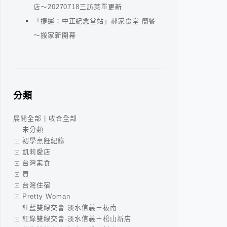
店～20270718三訪菜單更新
「捷運：中正紀念堂站」郝家食堂 簡餐
～搬家新開幕
分類
展開全部
|
收合全部
未分類
初學烹飪紀錄
凱莉愛店
台灣素食
買
台灣住宿
Pretty Woman
紅藍雙線交會-淡水信義＋板南
紅綠雙線交會-淡水信義＋松山新店