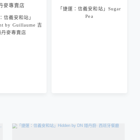
「捷運：信義安和站」Sugar
Pea
：信義安和站」
信義安和站」SKY
「捷運：信義安和站」Pizza
nt by Guillaume 吉
 Jason 陳思凱 x 米其
Americano
頌丹麥專賣店
「早哥」陳泰榮 四
手聯彈餐會