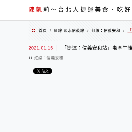
menu
陳凱
莉～台北人捷運美食、吃好
首頁
紅線-淡水信義線
紅線：信義安和
「
/
/
/
2021.01.16
「捷運：信義安和站」老李牛
紅線：信義安和