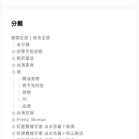
分類
展開全部
|
收合全部
未分類
初學烹飪紀錄
凱莉愛店
台灣素食
買
精油買物
買不完的包
買物
3C
品酒
台灣住宿
Pretty Woman
紅藍雙線交會-淡水信義＋板南
紅綠雙線交會-淡水信義＋松山新店