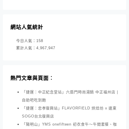
網站人氣統計
今日人氣：
158
累計人氣：
4,967,947
熱門文章與頁面︰
「捷運：中正紀念堂站」六扇門時尚湯鍋 中正福州店 |
自助吧吃到飽
「捷運：忠孝復興站」FLAVORFIELD 烘焙坊 x 遠東
SOGO台北復興店
「陽明山」YMS onefifteen 初衣食午～午間套餐、咖