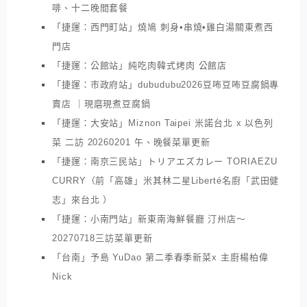
啡、十二晚間套餐
「捷運：西門町站」燒鳩 刺身•串燒•雞白湯關東煮西
門店
「捷運：公館站」純吃肉韓式烤肉 公館店
「捷運：市政府站」dubudubu2026豆咘豆咘豆腐鍋專
賣店 ｜現磨現煮豆腐鍋
「捷運：大安站」Miznon Taipei 米諾台北 x 以色列
菜 二訪 20260201 午、晚餐菜單更新
「捷運：南京三民站」トリアエズカレー TORIAEZU
CURRY（前「高雄」米其林二星Liberté名廚「武田健
志」來台北 ）
「捷運：小南門站」新東南海鮮餐廳 汀州店～
20270718三訪菜單更新
「台南」予島 YuDao 第二季春季新菜x 主廚楊柏偉
Nick