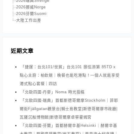
2026瑞典Sverige
2026挪威Norge
2026芬蘭Suomi
大陸工作出差
近期文章
「捷運：台北101/世貿」台北101 捌伍添第 85TD x
點心主廚：柏欽競｜晚餐也能吃港點！一個人就能享受
港式點心套餐｜四訪
「北歐四國-丹麥」Noma 時光投稿
「北歐四國-瑞典」首都斯德哥爾摩Stockholm｜菲耶
爾街Fjällgatan觀景台|騎士島教堂|斯德哥爾摩市政廳|
瓦薩沉船博物館|斯德哥爾摩卓寧霍姆宮
「北歐四國-芬蘭」首都赫爾辛基Helsinki｜赫爾辛基
大教堂｜聖殿廣場教堂(岩石教堂)｜西貝流士紀念碑｜