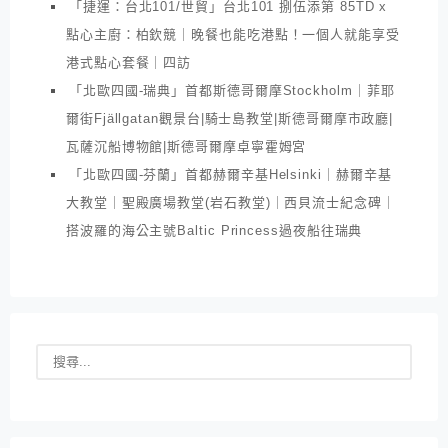
「捷運：台北101/世貿」台北101 捌伍添第 85TD x
點心主廚：柏欽競｜晚餐也能吃港點！一個人就能享受
港式點心套餐｜四訪
「北歐四國-瑞典」首都斯德哥爾摩Stockholm｜菲耶
爾街Fjällgatan觀景台|騎士島教堂|斯德哥爾摩市政廳|
瓦薩沉船博物館|斯德哥爾摩卓寧霍姆宮
「北歐四國-芬蘭」首都赫爾辛基Helsinki｜赫爾辛基
大教堂｜聖殿廣場教堂(岩石教堂)｜西貝流士紀念碑｜
搭波羅的海公主號Baltic Princess過夜船往瑞典