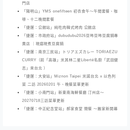
門店
「陽明山」YMS onefifteen 初衣食午～午間套餐、咖
啡、十二晚間套餐
「捷運：公館站」純吃肉韓式烤肉 公館店
「捷運：市政府站」dubudubu2026豆咘豆咘豆腐鍋專
賣店 ｜現磨現煮豆腐鍋
「捷運：南京三民站」トリアエズカレー TORIAEZU
CURRY（前「高雄」米其林二星Liberté名廚「武田健
志」來台北 ）
「捷運：大安站」Miznon Taipei 米諾台北 x 以色列
菜 二訪 20260201 午、晚餐菜單更新
「捷運：小南門站」新東南海鮮餐廳 汀州店～
20270718三訪菜單更新
「捷運：中正紀念堂站」郝家食堂 簡餐 ～搬家新開幕