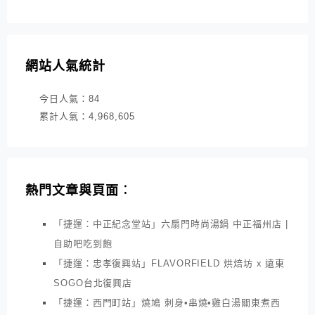
網站人氣統計
今日人氣：
84
累計人氣：
4,968,605
熱門文章與頁面︰
「捷運：中正紀念堂站」六扇門時尚湯鍋 中正福州店 |
自助吧吃到飽
「捷運：忠孝復興站」FLAVORFIELD 烘焙坊 x 遠東
SOGO台北復興店
「捷運：西門町站」燒鳩 刺身•串燒•雞白湯關東煮西