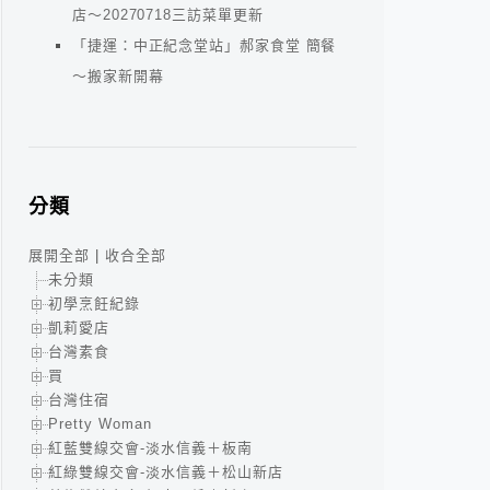
店～20270718三訪菜單更新
「捷運：中正紀念堂站」郝家食堂 簡餐
～搬家新開幕
分類
展開全部
|
收合全部
未分類
初學烹飪紀錄
凱莉愛店
台灣素食
買
台灣住宿
Pretty Woman
紅藍雙線交會-淡水信義＋板南
紅綠雙線交會-淡水信義＋松山新店