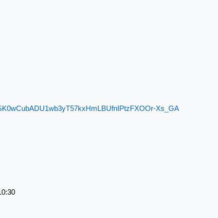
Jht3WaSK0wCubADU1wb3yT57kxHmLBUfnIPtzFXOOr-Xs_GA
0:30