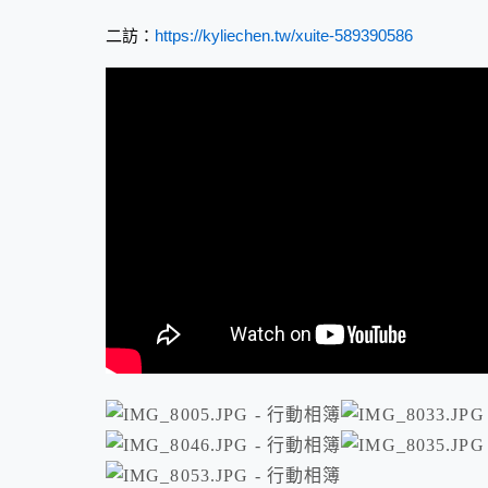
二訪：
https://kyliechen.tw/xuite-589390586