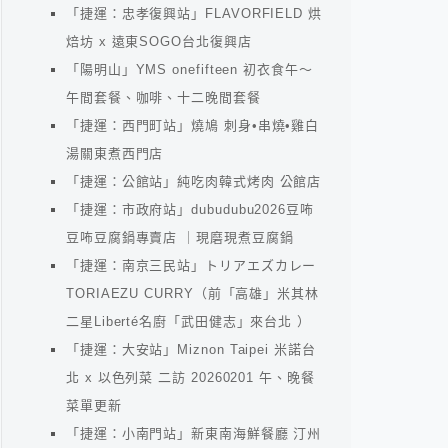
「捷運：忠孝復興站」FLAVORFIELD 烘
焙坊 x 遠東SOGO台北復興店
「陽明山」YMS onefifteen 初衣食午～
午間套餐、咖啡、十二晚間套餐
「捷運：西門町站」燒鳩 刺身•串燒•雞白
湯關東煮西門店
「捷運：公館站」純吃肉韓式烤肉 公館店
「捷運：市政府站」dubudubu2026豆咘
豆咘豆腐鍋專賣店 ｜現磨現煮豆腐鍋
「捷運：南京三民站」トリアエズカレー
TORIAEZU CURRY（前「高雄」米其林
二星Liberté名廚「武田健志」來台北 ）
「捷運：大安站」Miznon Taipei 米諾台
北 x 以色列菜 二訪 20260201 午、晚餐
菜單更新
「捷運：小南門站」新東南海鮮餐廳 汀州