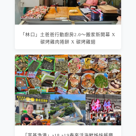
「林口」土爸爸行動廚房2.0～搬家新開幕 X
碳烤雞肉捲餅 X 碳烤雞翅
「富基漁港」a18.a19春來活海鮮姊妹餐廳