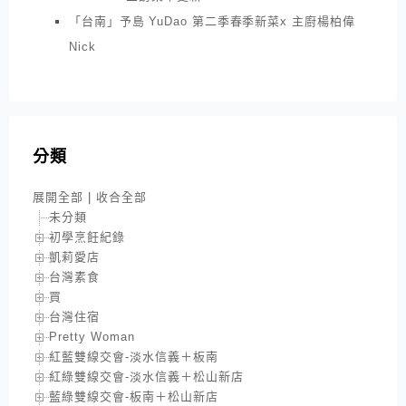
「台南」予島 YuDao 第二季春季新菜x 主廚楊柏偉
Nick
分類
展開全部
|
收合全部
未分類
初學烹飪紀錄
凱莉愛店
台灣素食
買
台灣住宿
Pretty Woman
紅藍雙線交會-淡水信義＋板南
紅綠雙線交會-淡水信義＋松山新店
藍綠雙線交會-板南＋松山新店