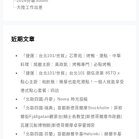
2026芬蘭Suomi
大陸工作出差
近期文章
「捷運：台北101/世貿」芯聚苑｜烤鴨．港點．中華
料理｜燒臘主廚：黃政凱｜烤鴨專門｜必點烤鴨
「捷運：台北101/世貿」台北101 捌伍添第 85TD x
點心主廚：柏欽競｜晚餐也能吃港點！一個人就能享受
港式點心套餐｜四訪
「北歐四國-丹麥」Noma 時光投稿
「北歐四國-瑞典」首都斯德哥爾摩Stockholm｜菲耶
爾街Fjällgatan觀景台|騎士島教堂|斯德哥爾摩市政廳|
瓦薩沉船博物館|斯德哥爾摩卓寧霍姆宮
「北歐四國-芬蘭」首都赫爾辛基Helsinki｜赫爾辛基