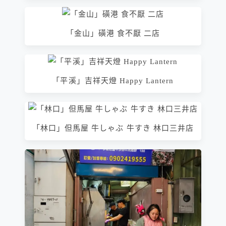
「金山」磺港 食不厭 二店
「平溪」吉祥天燈 Happy Lantern
「林口」但馬屋 牛しゃぶ 牛すき 林口三井店