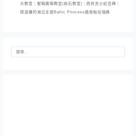
大教堂｜聖殿廣場教堂(岩石教堂)｜西貝流士紀念碑｜
搭波羅的海公主號Baltic Princess過夜船往瑞典