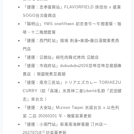
「捷運：忠孝復興站」FLAVORFIELD 烘焙坊 x 遠東
SOGO台北復興店
「陽明山」YMS onefifteen 初衣食午～午間套餐、咖
啡、十二晚間套餐
「捷運：西門町站」燒鳩 刺身•串燒•雞白湯關東煮西
門店
「捷運：公館站」純吃肉韓式烤肉 公館店
「捷運：市政府站」dubudubu2026豆咘豆咘豆腐鍋專
賣店 ｜現磨現煮豆腐鍋
「捷運：南京三民站」トリアエズカレー TORIAEZU
CURRY（前「高雄」米其林二星Liberté名廚「武田健
志」來台北 ）
「捷運：大安站」Miznon Taipei 米諾台北 x 以色列
菜 二訪 20260201 午、晚餐菜單更新
「捷運：小南門站」新東南海鮮餐廳 汀州店～
20270718三訪菜單更新