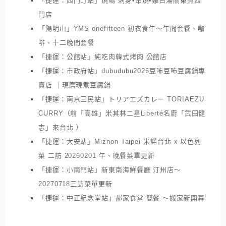
「捷運：西門町站」燒鳩 刺身•串燒•雞白湯關東煮西
門店
「陽明山」YMS onefifteen 初衣食午～午間套餐、咖
啡、十二晚間套餐
「捷運：公館站」純吃肉韓式烤肉 公館店
「捷運：市政府站」dubudubu2026豆咘豆咘豆腐鍋專
賣店 ｜現磨現煮豆腐鍋
「捷運：南京三民站」トリアエズカレー TORIAEZU
CURRY（前「高雄」米其林二星Liberté名廚「武田健
志」來台北 ）
「捷運：大安站」Miznon Taipei 米諾台北 x 以色列
菜 二訪 20260201 午、晚餐菜單更新
「捷運：小南門站」新東南海鮮餐廳 汀州店～
20270718三訪菜單更新
「捷運：中正紀念堂站」郝家食堂 簡餐 ～搬家新開幕