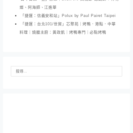
燦、阿海師、江進華
「捷運：信義安和站」Polux by Paul Pairet Taipei
「捷運：台北101/世貿」芯聚苑｜烤鴨．港點．中華
料理｜燒臘主廚：黃政凱｜烤鴨專門｜必點烤鴨