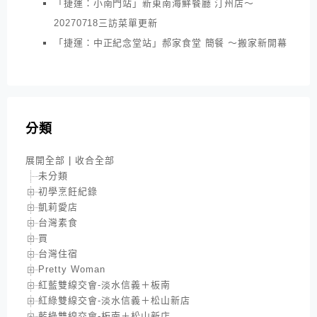
「捷運：小南門站」新東南海鮮餐廳 汀州店～
20270718三訪菜單更新
「捷運：中正紀念堂站」郝家食堂 簡餐 ～搬家新開幕
分類
展開全部
|
收合全部
未分類
初學烹飪紀錄
凱莉愛店
台灣素食
買
台灣住宿
Pretty Woman
紅藍雙線交會-淡水信義＋板南
紅綠雙線交會-淡水信義＋松山新店
藍綠雙線交會-板南＋松山新店