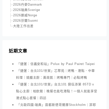
2026丹麥Danmark
2026瑞典Sverige
2026挪威Norge
2026芬蘭Suomi
大陸工作出差
近期文章
「捷運：信義安和站」Polux by Paul Pairet Taipei
「捷運：台北101/世貿」芯聚苑｜烤鴨．港點．中華
料理｜燒臘主廚：黃政凱｜烤鴨專門｜必點烤鴨
「捷運：台北101/世貿」台北101 捌伍添第 85TD x
點心主廚：柏欽競｜晚餐也能吃港點！一個人就能享受
港式點心套餐｜四訪
「北歐四國-瑞典」首都斯德哥爾摩Stockholm｜菲耶