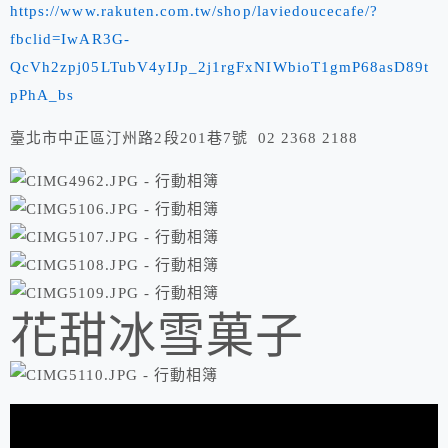
https://www.rakuten.com.tw/shop/laviedoucecafe/?
fbclid=IwAR3G-
QcVh2zpj05LTubV4yIJp_2j1rgFxNIWbioT1gmP68asD89t
pPhA_bs
臺北市中正區汀州路2段201巷7號 02 2368 2188
花甜冰雪菓子