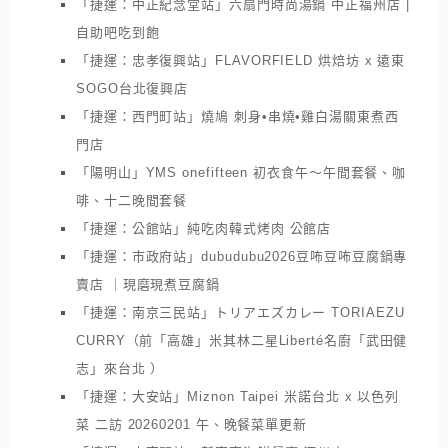
「捷運：中正紀念堂站」六扇門時尚湯鍋 中正福州店 |
自助吧吃到飽
「捷運：忠孝復興站」FLAVORFIELD 烘焙坊 x 遠東
SOGO台北復興店
「捷運：西門町站」燒鳩 刺身•串燒•雞白湯關東煮西
門店
「陽明山」YMS onefifteen 初衣食午～午間套餐、咖
啡、十二晚間套餐
「捷運：公館站」純吃肉韓式烤肉 公館店
「捷運：市政府站」dubudubu2026豆咘豆咘豆腐鍋專
賣店 ｜現磨現煮豆腐鍋
「捷運：南京三民站」トリアエズカレー TORIAEZU
CURRY（前「高雄」米其林二星Liberté名廚「武田健
志」來台北 ）
「捷運：大安站」Miznon Taipei 米諾台北 x 以色列
菜 二訪 20260201 午、晚餐菜單更新