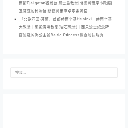
爾街Fjällgatan觀景台|騎士島教堂|斯德哥爾摩市政廳|
瓦薩沉船博物館|斯德哥爾摩卓寧霍姆宮
「北歐四國-芬蘭」首都赫爾辛基Helsinki｜赫爾辛基
大教堂｜聖殿廣場教堂(岩石教堂)｜西貝流士紀念碑｜
搭波羅的海公主號Baltic Princess過夜船往瑞典