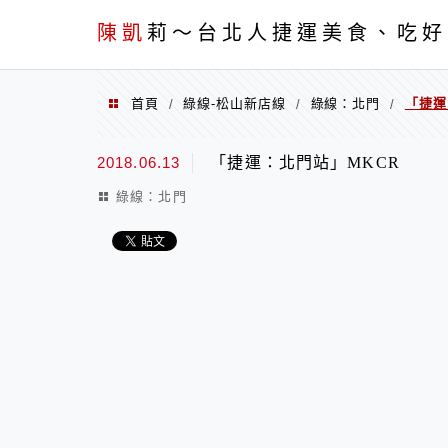
menu
陳凱
莉～台北人捷運美食、吃好
首頁
綠線-松山新店線
綠線：北門
「捷運
/
/
/
2018.06.13
「捷運：北門站」MKCR
綠線：北門