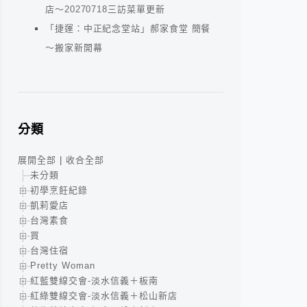
店～20270718三訪菜單更新
「捷運：中正紀念堂站」郝家食堂 簡餐
～搬家新開幕
分類
展開全部
|
收合全部
未分類
初學烹飪紀錄
凱莉愛店
台灣素食
買
台灣住宿
Pretty Woman
紅藍雙線交會-淡水信義＋板南
紅綠雙線交會-淡水信義＋松山新店