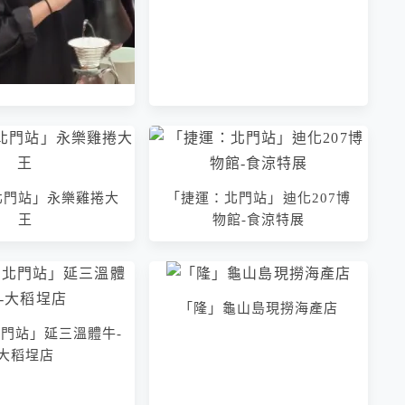
站」Alchemist
可頌 台北迪化
北門站」永樂雞捲大
「捷運：北門站」迪化207博
王
物館-食涼特展
「隆」龜山島現撈海產店
門站」延三溫體牛-
大稻埕店