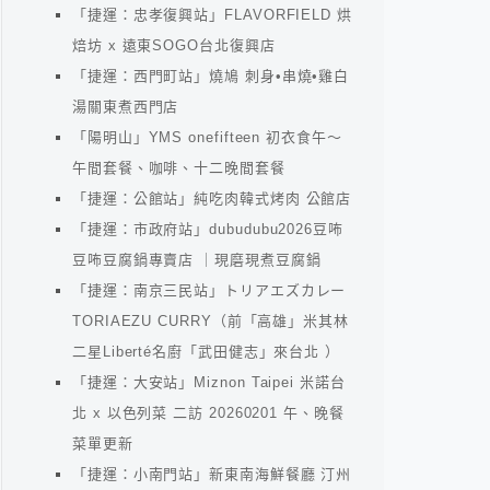
「捷運：忠孝復興站」FLAVORFIELD 烘
焙坊 x 遠東SOGO台北復興店
「捷運：西門町站」燒鳩 刺身•串燒•雞白
湯關東煮西門店
「陽明山」YMS onefifteen 初衣食午～
午間套餐、咖啡、十二晚間套餐
「捷運：公館站」純吃肉韓式烤肉 公館店
「捷運：市政府站」dubudubu2026豆咘
豆咘豆腐鍋專賣店 ｜現磨現煮豆腐鍋
「捷運：南京三民站」トリアエズカレー
TORIAEZU CURRY（前「高雄」米其林
二星Liberté名廚「武田健志」來台北 ）
「捷運：大安站」Miznon Taipei 米諾台
北 x 以色列菜 二訪 20260201 午、晚餐
菜單更新
「捷運：小南門站」新東南海鮮餐廳 汀州