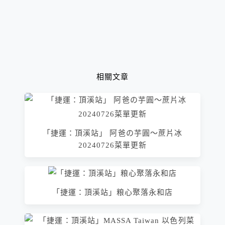
相關文章
「捷運：頂溪站」 阿爸の芋圓～蔗片冰
20240726菜單更新
「捷運：頂溪站」粮心聚落永和店