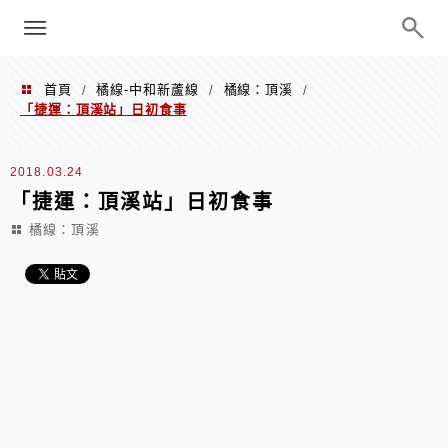
menu
陳凱莉～台北人捷運美食、吃好吃
巧、世界走透透
首頁
橘線-中和新蘆線
橘線：頂溪
/
/
/
「捷運：頂溪站」日初食事
2018.03.24
「捷運：頂溪站」日初食事
橘線：頂溪