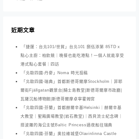
近期文章
「捷運：台北101/世貿」台北101 捌伍添第 85TD x
點心主廚：柏欽競｜晚餐也能吃港點！一個人就能享受
港式點心套餐｜四訪
「北歐四國-丹麥」Noma 時光投稿
「北歐四國-瑞典」首都斯德哥爾摩Stockholm｜菲耶
爾街Fjällgatan觀景台|騎士島教堂|斯德哥爾摩市政廳|
瓦薩沉船博物館|斯德哥爾摩卓寧霍姆宮
「北歐四國-芬蘭」首都赫爾辛基Helsinki｜赫爾辛基
大教堂｜聖殿廣場教堂(岩石教堂)｜西貝流士紀念碑｜
搭波羅的海公主號Baltic Princess過夜船往瑞典
「北歐四國-芬蘭」奧拉維城堡Olavinlinna Castle