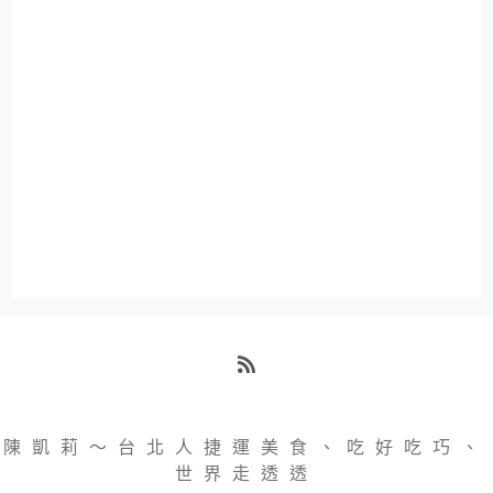
RSS
陳凱莉～台北人捷運美食、吃好吃巧、
世界走透透