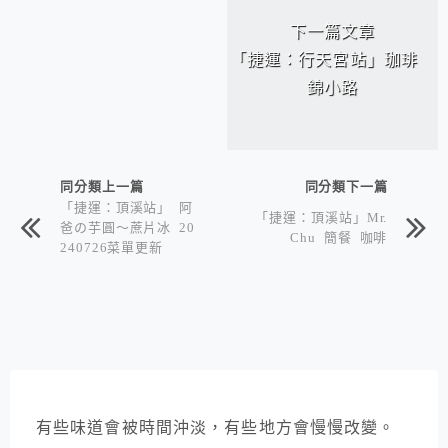
下一篇文章
「捷運：行天宮站」珈琲
錦小路
同分類上一篇
同分類下一篇
「捷運：頂溪站」 阿
「捷運：頂溪站」Mr.
爸の芋圓～蔗片冰 20
Chu 簡餐 咖啡
240726菜單更新
有些味道會被時間沖淡，有些地方會慢慢改變。