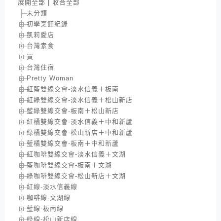
展開全部
|
收合全部
未分類
初學烹飪紀錄
凱莉愛店
台灣素食
買
台灣住宿
Pretty Woman
紅藍雙線交會-淡水信義＋板南
紅綠雙線交會-淡水信義＋松山新店
藍綠雙線交會-板南＋松山新店
紅橘雙線交會-淡水信義＋中和新蘆
綠橘雙線交會-松山新店＋中和新蘆
藍橘雙線交會-板南＋中和新蘆
紅咖啡雙線交會-淡水信義＋文湖
藍咖啡雙線交會-板南＋文湖
綠咖啡雙線交會-松山新店＋文湖
紅線-淡水信義線
咖啡線-文湖線
藍線-板南線
綠線-松山新店線