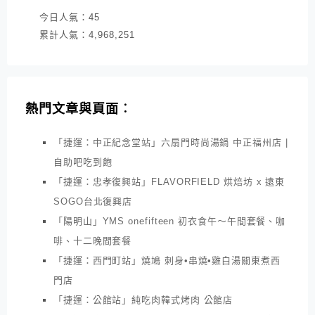
今日人氣：
45
累計人氣：
4,968,251
熱門文章與頁面︰
「捷運：中正紀念堂站」六扇門時尚湯鍋 中正福州店 |
自助吧吃到飽
「捷運：忠孝復興站」FLAVORFIELD 烘焙坊 x 遠東
SOGO台北復興店
「陽明山」YMS onefifteen 初衣食午～午間套餐、咖
啡、十二晚間套餐
「捷運：西門町站」燒鳩 刺身•串燒•雞白湯關東煮西
門店
「捷運：公館站」純吃肉韓式烤肉 公館店