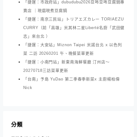
「捷運：市政府站」dubudubu2026豆咘豆咘豆腐鍋專
賣店 ｜現磨現煮豆腐鍋
「捷運：南京三民站」トリアエズカレー TORIAEZU
CURRY（前「高雄」米其林二星Liberté名廚「武田健
志」來台北 ）
「捷運：大安站」Miznon Taipei 米諾台北 x 以色列
菜 二訪 20260201 午、晚餐菜單更新
「捷運：小南門站」新東南海鮮餐廳 汀州店～
20270718三訪菜單更新
「台南」予島 YuDao 第二季春季新菜x 主廚楊柏偉
Nick
分類