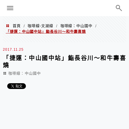
menu
陳凱莉～台北人捷運美食、吃好吃
巧、世界走透透
首頁
咖啡線-文湖線
咖啡線：中山國中
/
/
/
「捷運：中山國中站」鮨長谷川～和牛壽喜燒
2017.11.25
「捷運：中山國中站」鮨長谷川～和牛壽喜
燒
咖啡線：中山國中