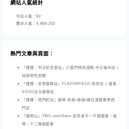
網站人氣統計
今日人氣：
92
累計人氣：
4,969,202
熱門文章與頁面︰
「捷運：中正紀念堂站」六扇門時尚湯鍋 中正福州店 |
自助吧吃到飽
「捷運：忠孝復興站」FLAVORFIELD 烘焙坊 x 遠東
SOGO台北復興店
「捷運：西門町站」燒鳩 刺身•串燒•雞白湯關東煮西
門店
「陽明山」YMS onefifteen 初衣食午～午間套餐、咖
啡、十二晚間套餐