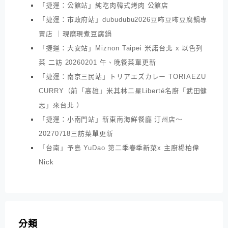
「捷運：公館站」純吃肉韓式烤肉 公館店
「捷運：市政府站」dubudubu2026豆咘豆咘豆腐鍋專
賣店 ｜現磨現煮豆腐鍋
「捷運：大安站」Miznon Taipei 米諾台北 x 以色列
菜 二訪 20260201 午、晚餐菜單更新
「捷運：南京三民站」トリアエズカレー TORIAEZU
CURRY（前「高雄」米其林二星Liberté名廚「武田健
志」來台北 ）
「捷運：小南門站」新東南海鮮餐廳 汀州店～
20270718三訪菜單更新
「台南」予島 YuDao 第二季春季新菜x 主廚楊柏偉
Nick
分類