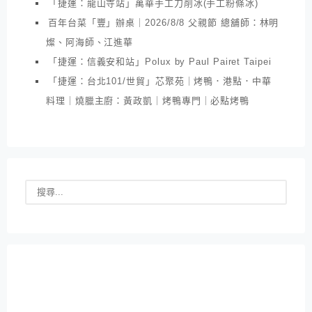
「捷運：龍山寺站」萬華手工刀削冰(手工粉條冰)
百年台菜「豐」辦桌｜2026/8/8 父親節 總舖師：林明
燦、阿海師、江進華
「捷運：信義安和站」Polux by Paul Pairet Taipei
「捷運：台北101/世貿」芯聚苑｜烤鴨．港點．中華
料理｜燒臘主廚：黃政凱｜烤鴨專門｜必點烤鴨