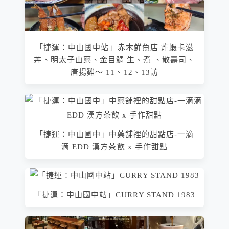
「捷運：中山國中站」赤木鮮魚店 炸蝦卡滋
丼、明太子山藥、金目鯛 生、煮 、散壽司、
唐揚雞～ 11、12、13訪
「捷運：中山國中」中藥舖裡的甜點店-一滴
滴 EDD 漢方茶飲 x 手作甜點
「捷運：中山國中站」CURRY STAND 1983