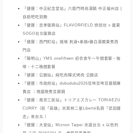
「捷運：中正紀念堂站」六扇門時尚湯鍋 中正福州店 |
自助吧吃到飽
「捷運：忠孝復興站」FLAVORFIELD 烘焙坊 x 遠東
SOGO台北復興店
「捷運：西門町站」燒鳩 刺身•串燒•雞白湯關東煮西
門店
「陽明山」YMS onefifteen 初衣食午～午間套餐、咖
啡、十二晚間套餐
「捷運：公館站」純吃肉韓式烤肉 公館店
「捷運：市政府站」dubudubu2026豆咘豆咘豆腐鍋專
賣店 ｜現磨現煮豆腐鍋
「捷運：南京三民站」トリアエズカレー TORIAEZU
CURRY（前「高雄」米其林二星Liberté名廚「武田健
志」來台北 ）
「捷運：大安站」Miznon Taipei 米諾台北 x 以色列