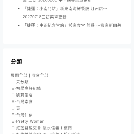
菜 二訪 20260201 午、晚餐菜單更新
「捷運：小南門站」新東南海鮮餐廳 汀州店～
20270718三訪菜單更新
「捷運：中正紀念堂站」郝家食堂 簡餐 ～搬家新開幕
分類
展開全部
|
收合全部
未分類
初學烹飪紀錄
凱莉愛店
台灣素食
買
台灣住宿
Pretty Woman
紅藍雙線交會-淡水信義＋板南