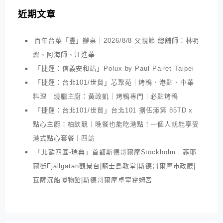
近期文章
百年台菜「豐」辦桌｜2026/8/8 父親節 總舖師：林明
燦、阿海師、江進華
「捷運：信義安和站」Polux by Paul Pairet Taipei
「捷運：台北101/世貿」芯聚苑｜烤鴨．港點．中華
料理｜燒臘主廚：黃政凱｜烤鴨專門｜必點烤鴨
「捷運：台北101/世貿」台北101 捌伍添第 85TD x
點心主廚：柏欽競｜晚餐也能吃港點！一個人就能享受
港式點心套餐｜四訪
「北歐四國-瑞典」首都斯德哥爾摩Stockholm｜菲耶
爾街Fjällgatan觀景台|騎士島教堂|斯德哥爾摩市政廳|
瓦薩沉船博物館|斯德哥爾摩卓寧霍姆宮