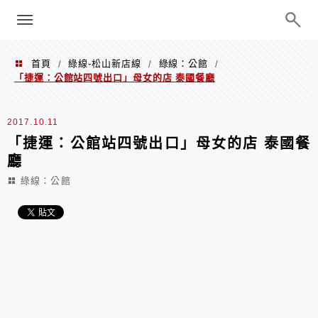
menu
陳凱莉～台北人捷運美食、吃好吃
巧、世界走透透
首頁
綠線-松山新店線
綠線：公館
/
/
/
「捷運：公館站四號出口」母女的店 泰國餐廳
2017.10.11
「捷運：公館站四號出口」母女的店 泰國餐
廳
綠線：公館