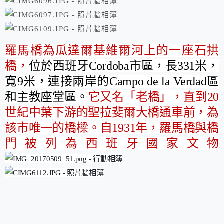
羅馬橋為瓜達爾基維爾河上的一座石拱
橋，
位於西班牙
Cordoba
市區，長
331
米，
寬
9
米，連接兩岸的
Campo
de la Verdad
區
和主教座堂區。
它又名「老橋」，直到
20
世紀中葉下游的聖拉斐爾大橋通車前，為
該市唯一的橋樑。自
1931
年，羅馬橋與橋
門被列為西班牙國家文物