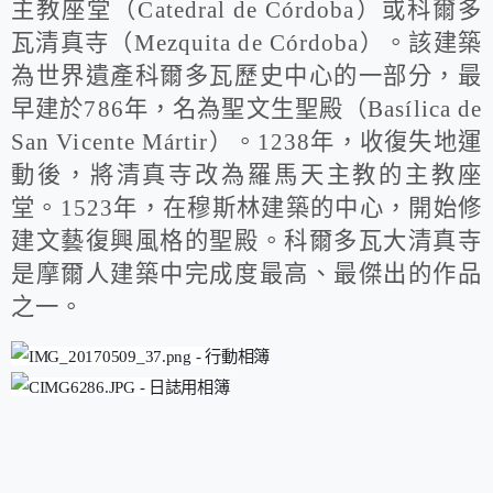
主教座堂（
Catedral de C
ó
rdoba
）或科爾多
瓦清真寺（
Mezquita de C
ó
rdoba
）。該建築
為世界遺
產
科爾多瓦歷史中心的一部分，最
早建於
786
年，名為聖文生聖殿（
Bas
í
lica de
San Vicente M
á
rtir
）。
1238
年，收復失地運
動後，將清真寺改為羅馬天主教的主教座
堂。
1523
年，在穆斯林建築的中心，開始修
建文藝復興風格的聖殿。科爾多瓦大清真寺
是摩爾人建築中完成度最高、最傑出的作品
之一。