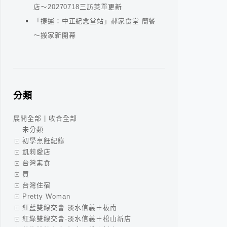
店～20270718三訪菜單更新
「捷運：中正紀念堂站」郝家食堂 簡餐
～搬家新開幕
分類
展開全部
|
收合全部
未分類
初學烹飪紀錄
凱莉愛店
台灣素食
買
台灣住宿
Pretty Woman
紅藍雙線交會-淡水信義＋板南
紅綠雙線交會-淡水信義＋松山新店