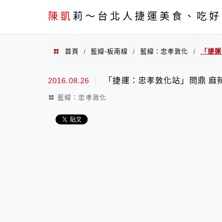
menu
陳凱
莉～台北人捷運美食、吃好
首頁
藍線-板南線
藍線：忠孝敦化
「捷運
/
/
/
2016.08.26
「捷運：忠孝敦化站」問鼎 麻
藍線：忠孝敦化