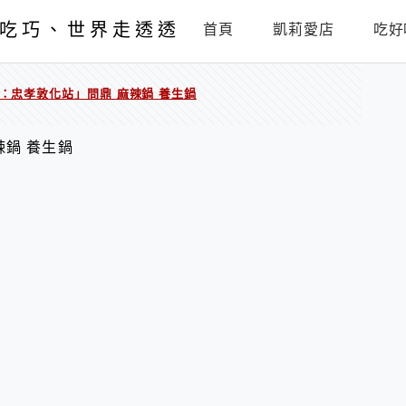
吃巧、世界走透透
首頁
凱莉愛店
吃好
：忠孝敦化站」問鼎 麻辣鍋 養生鍋
辣鍋 養生鍋