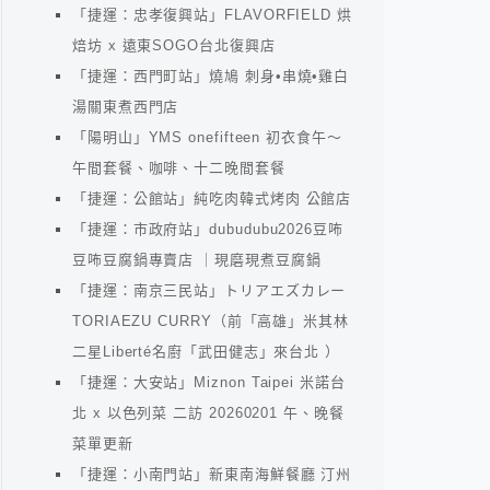
「捷運：忠孝復興站」FLAVORFIELD 烘
焙坊 x 遠東SOGO台北復興店
「捷運：西門町站」燒鳩 刺身•串燒•雞白
湯關東煮西門店
「陽明山」YMS onefifteen 初衣食午～
午間套餐、咖啡、十二晚間套餐
「捷運：公館站」純吃肉韓式烤肉 公館店
「捷運：市政府站」dubudubu2026豆咘
豆咘豆腐鍋專賣店 ｜現磨現煮豆腐鍋
「捷運：南京三民站」トリアエズカレー
TORIAEZU CURRY（前「高雄」米其林
二星Liberté名廚「武田健志」來台北 ）
「捷運：大安站」Miznon Taipei 米諾台
北 x 以色列菜 二訪 20260201 午、晚餐
菜單更新
「捷運：小南門站」新東南海鮮餐廳 汀州