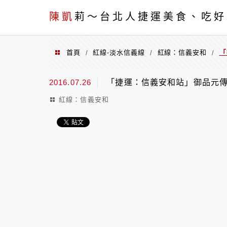
menu
陳凱
莉～台北人捷運美食、吃好
首頁
紅線-淡水信義線
紅線：信義安和
「
/
/
/
2016.07.26
「捷運：信義安和站」御品元
紅線：信義安和