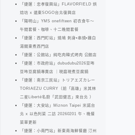
「捷運：忠孝復興站」FLAVORFIELD 烘
焙坊 x 遠東SOGO台北復興店
「陽明山」YMS onefifteen 初衣食午～
午間套餐、咖啡、十二晚間套餐
「捷運：西門町站」燒鳩 刺身•串燒•雞白
湯關東煮西門店
「捷運：公館站」純吃肉韓式烤肉 公館店
「捷運：市政府站」dubudubu2026豆咘
豆咘豆腐鍋專賣店 ｜現磨現煮豆腐鍋
「捷運：南京三民站」トリアエズカレー
TORIAEZU CURRY（前「高雄」米其林
二星Liberté名廚「武田健志」來台北 ）
「捷運：大安站」Miznon Taipei 米諾台
北 x 以色列菜 二訪 20260201 午、晚餐
菜單更新
「捷運：小南門站」新東南海鮮餐廳 汀州