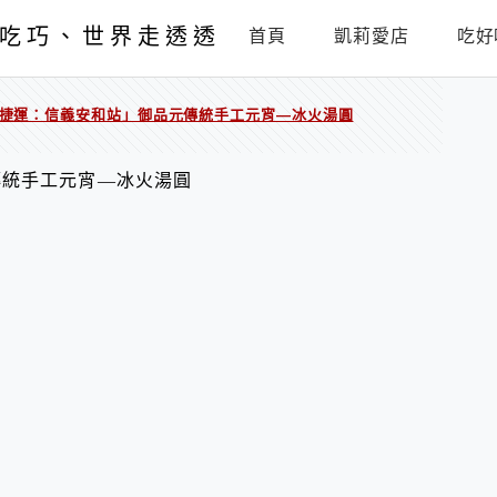
吃巧、世界走透透
首頁
凱莉愛店
吃好
捷運：信義安和站」御品元傳統手工元宵—冰火湯圓
傳統手工元宵—冰火湯圓