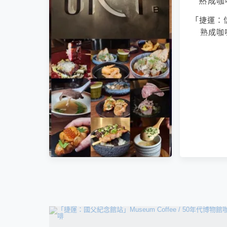
「捷運：
熟成咖喱 
相連文章