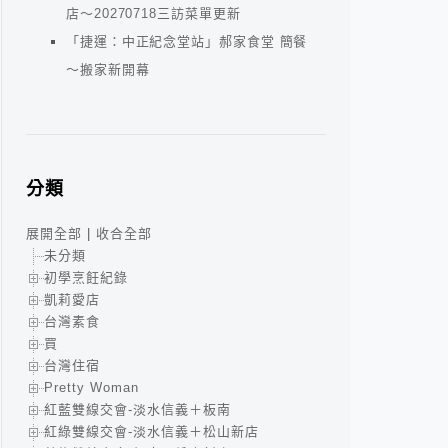
店～20270718三訪菜單更新
「捷運：中正紀念堂站」郝家食堂 簡餐
～搬家新開幕
分類
展開全部
|
收合全部
未分類
初學烹飪紀錄
凱莉愛店
台灣素食
買
台灣住宿
Pretty Woman
紅藍雙線交會-淡水信義＋板南
紅綠雙線交會-淡水信義＋松山新店